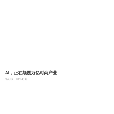
AI，正在颠覆万亿时尚产业
笔记侠
18小时前