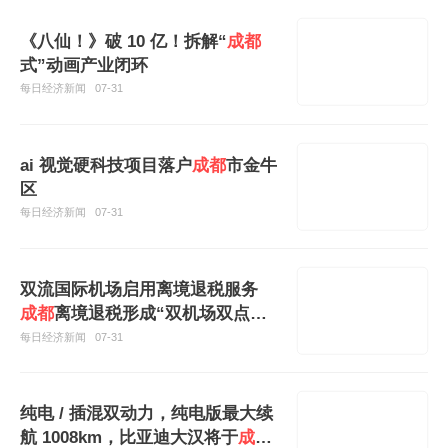
《八仙！》破 10 亿！拆解“
成都
式”动画产业闭环
每日经济新闻
07-31
ai 视觉硬科技项目落户
成都
市金牛
区
每日经济新闻
07-31
双流国际机场启用离境退税服务
成都
离境退税形成“双机场双点
位”服务
每日经济新闻
07-31
纯电 / 插混双动力，纯电版最大续
航 1008km，比亚迪大汉将于
成都