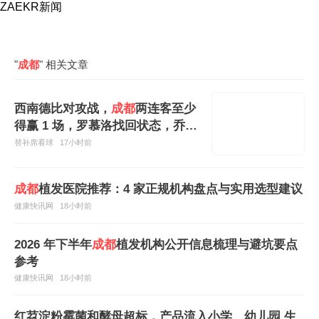
ZAEKR新闻
"
成都
" 相关文章
西南德比对攻战，
成都
两连客至少
得赢 1 场，罗慕洛找回状态，乔迪
2-0 不保险
替补席看球
17小时前
成都
植发医院推荐：4 家正规机构盘点与实用选型建议
健康快讯网
18小时前
2026 年下半年
成都
植发机构公开信息梳理与避坑要点
参考
健康快讯网
18小时前
红苕淀粉霉菌和酵母超标，产品流入小学、幼儿园 生