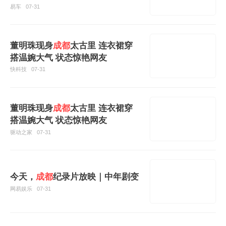
车展亮相！
易车
07-31
董明珠现身
成都
太古里 连衣裙穿
搭温婉大气 状态惊艳网友
快科技
07-31
董明珠现身
成都
太古里 连衣裙穿
搭温婉大气 状态惊艳网友
驱动之家
07-31
今天，
成都
纪录片放映｜中年剧变
网易娱乐
07-31