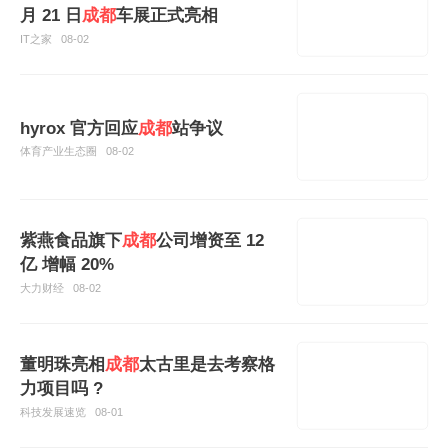
月 21 日
成都
车展正式亮相
IT之家
08-02
hyrox 官方回应
成都
站争议
体育产业生态圈
08-02
紫燕食品旗下
成都
公司增资至 12
亿 增幅 20%
大力财经
08-02
董明珠亮相
成都
太古里是去考察格
力项目吗 ?
科技发展速览
08-01