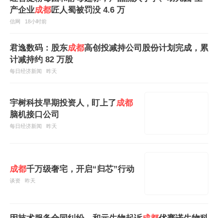
产企业
成都
匠人蜀被罚没 4.6 万
信网
18小时前
君逸数码：股东
成都
高创投减持公司股份计划完成，累
计减持约 82 万股
每日经济新闻
昨天
宇树科技早期投资人 , 盯上了
成都
脑机接口公司
每日经济新闻
昨天
成都
千万级奢宅，开启“归芯”行动
谈资
昨天