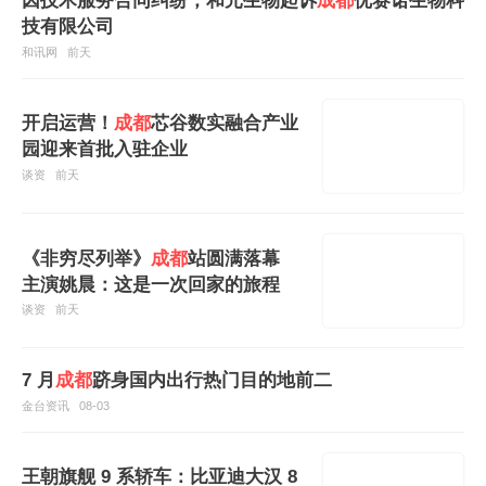
因技术服务合同纠纷，和元生物起诉
成都
优赛诺生物科
技有限公司
和讯网
前天
开启运营！
成都
芯谷数实融合产业
园迎来首批入驻企业
谈资
前天
《非穷尽列举》
成都
站圆满落幕
主演姚晨：这是一次回家的旅程
谈资
前天
7 月
成都
跻身国内出行热门目的地前二
金台资讯
08-03
王朝旗舰 9 系轿车：比亚迪大汉 8