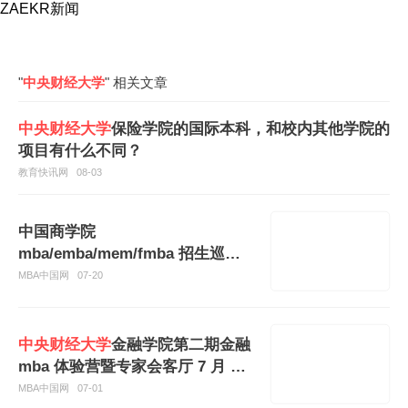
ZAEKR新闻
"
中央财经大学
" 相关文章
中央财经大学
保险学院的国际本科，和校内其他学院的
项目有什么不同？
教育快讯网
08-03
中国商学院
mba/emba/mem/fmba 招生巡展
暨 2027 招生政策发布会在
中央财
MBA中国网
07-20
经大学
成功举办！
中央财经大学
金融学院第二期金融
mba 体验营暨专家会客厅 7 月 25
日在金融街中心开启
MBA中国网
07-01