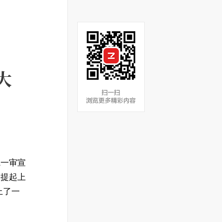
大
院一审宣
已提起上
上了一