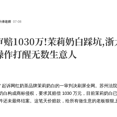
小泽老师
07-08
审赔1030万!茉莉奶白踩坑,浙
操作打醒无数生意人
LV 起诉网红奶茶品牌茉莉奶白的一审判决刷屏全网。苏州法
奶白构成商标侵权，要求其赔偿 1030 万元，目前茉莉奶白
件还未最终结案。这笔天价赔款，给所有做生意的老板狠狠