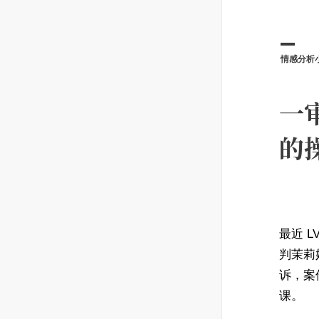
情感分析
一
的
最近 
判茉莉
诉，案
课。