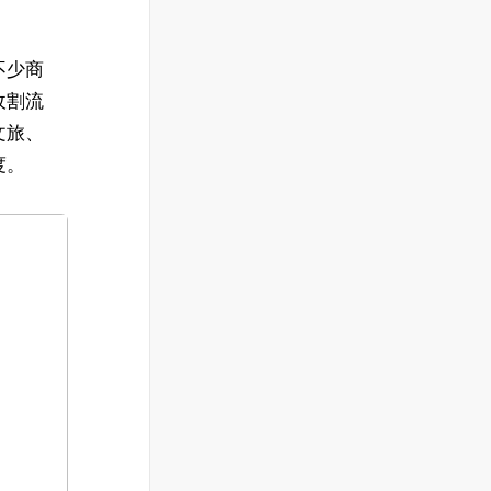
不少商
收割流
文旅、
度。