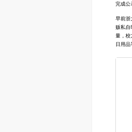
完成公
早前浙
贩私自
量，校
日用品