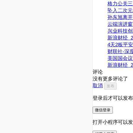
格力公关三
坠入二次元的海
孙东旭离开
云端演进窗 2
兴业科技创
新浪财经 20
4天2板平
财联社-深度 
美国国会议
新浪财经 20
评论
没有更多评论了
取消
发布
登录后才可以发布
微信登录
打开小程序可以发