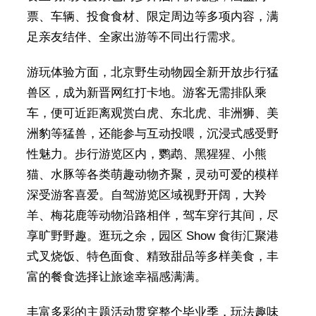
票、车辆、投食食材、限定周边等多项内容，满
足亲友结伴、全家出游等不同出行需求。
游玩体验方面，北京野生动物园全新开放步行猛
兽区，成为新晋网红打卡地。游客无需排队乘
车，便可近距离观赏白虎、东北虎、非洲狮、美
洲豹等猛兽，还能参与互动投喂，沉浸式感受野
性魅力。步行游览区内，鹦鹉、黑猩猩、小熊
猫、水豚等各类萌趣动物齐聚，灵动可爱的模样
深受游客喜爱。自驾游览区域视野开阔，大羚
羊、梅花鹿等动物沿路相伴，驾车穿行其间，尽
享旷野野趣。逛玩之余，园区 Show 食街汇聚港
式叉烧饭、特色面食、精致甜品等多样美食，丰
富的餐食选择让旅途幸福感满满。
丰富多彩的主题活动贯穿整个毕业季，玩法趣味