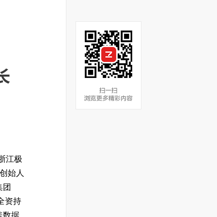
长
，浙江极
团创始人
集团
 全资持
盖数据