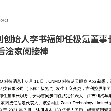
06-11
利创始人李书福卸任极氪董事
0后淦家阅接棒
O 科技消息】6 月 11 日，CNMO 科技从天眼查 App 获悉
科技有限公司（下称 " 极氪 "）发生工商变更，吉利控股集
卸任董事长职务，安聪慧同步卸任法定代表人，由吉利汽车
淦家阅接任法定代表人。该公司由 Zeekr Technology Limited
于 2021 年 7 月，注册资本 130 亿元人民币，经营范围涵