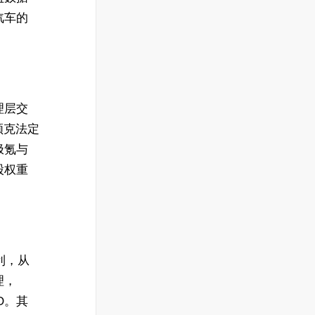
汽车的
理层交
领克法定
极氪与
股权重
利，从
理，
EO。其