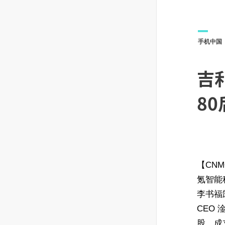
手机中国
吉
8
【CNM
氪智能
李书福
CEO 
股，成立