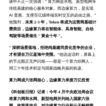
谈中不止一次强调：" 算力网是水电、新型电网等
传统基建的核心服务对象。而边缘算力，是实现
AI 普惠、支撑百亿级终端实时交互的必由之路。"
他预判，
未来 2-3 年，Token 将成为运营商基础计
费类目，边缘算力将在智能体、具身智能、自动
驾驶等场景催生 " 黄金十年 "。
" 深耕场景落地，拒绝纯基建同质化竞争的企业，
才有望在万亿蓝海中突围。"
他说这话时，屏幕上
的节点图正无声闪烁——那是一个算力织网人，
用三十年技术积淀与国家战略共振的轨迹。
算力网成六张网核心，边缘算力承接万亿投资
《科创板日报》记者：今年 4 月中央政治局会议
将算力网和水网、新型电网并列纳入国家六张
网，政策落地后，对边缘算力行业和云天畅想带