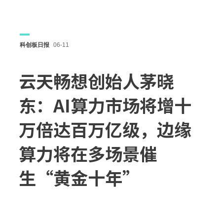
科创板日报
06-11
云天畅想创始人茅晓
东：AI算力市场将增十
万倍达百万亿级，边缘
算力将在多场景催
生“黄金十年”