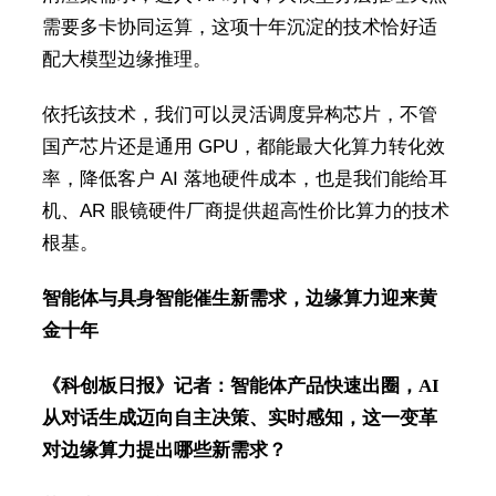
需要多卡协同运算，这项十年沉淀的技术恰好适
配大模型边缘推理。
依托该技术，我们可以灵活调度异构芯片，不管
国产芯片还是通用 GPU，都能最大化算力转化效
率，降低客户 AI 落地硬件成本，也是我们能给耳
机、AR 眼镜硬件厂商提供超高性价比算力的技术
根基。
智能体与具身智能催生新需求，边缘算力迎来黄
金十年
《科创板日报》记者：智能体产品快速出圈，AI
从对话生成迈向自主决策、实时感知，这一变革
对边缘算力提出哪些新需求？