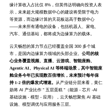
缘计算收入占比仅 8%，但英伟达明确向投资人表
示，未来超大规模数据中心的建设将受限于电力
等资源，而边缘计算的天花板远高于数据中心
——未来所有通电的设备，包括机器人、家电、
汽车、通信基站，都将成为边缘算力的载体。
云天畅想的算力节点已经覆盖全国 300 多个城
市，是国内边缘算力领域的头部企业。
公司的核
心业务覆盖视频、直播、云游戏、智能座舱、
Agentic AI、Physical AI 等终端场景，其中智能座
舱业务今年已实现数百倍增长，未来预计每年保
持 1-2 倍的爆发式增速。
从产业链分层来看，黄仁
勋将 AI 产业比作 " 五层蛋糕 "（能源 - 芯片 -AI
基础设施 - 模型 - 应用），云天畅想聚焦 AI 基础
设施、模型调优与应用服务三层。