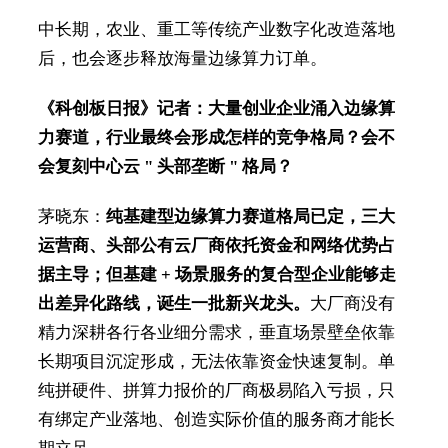
中长期，农业、重工等传统产业数字化改造落地
后，也会逐步释放海量边缘算力订单。
《科创板日报》记者：大量创业企业涌入边缘算
力赛道，行业最终会形成怎样的竞争格局？会不
会复刻中心云 " 头部垄断 " 格局？
茅晓东：
纯基建型边缘算力赛道格局已定，三大
运营商、头部公有云厂商依托资金和网络优势占
据主导；但基建 + 场景服务的复合型企业能够走
出差异化路线，诞生一批新兴龙头。
大厂商没有
精力深耕各行各业细分需求，垂直场景壁垒依靠
长期项目沉淀形成，无法依靠资金快速复制。单
纯拼硬件、拼算力报价的厂商极易陷入亏损，只
有绑定产业落地、创造实际价值的服务商才能长