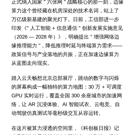
正式纳入国家 " 六张网 " 战略核心的那一刻，边缘
算力这个曾经藏在机房深处的技术名词，站上了
万亿级新基建的聚光灯下。日前，工信部进一步
印发《" 人工智能 + 信息通信 " 创新发展实施意见
（2026 — 2028 年）》，明确提出 " 增强网络边
缘推理能力 "，降低推理时延与终端算力需求——
政策信号与产业落地的共振，正在加速边缘算力
从蓝图走向现实。
踏入云天畅想北京总部展厅，跳动的数字与闪烁
的屏幕构成一幅独特的算力地图：30 万 + 可调度
GPU 实时运行，覆盖全国 300 余座城市的加速网
络，让 AR 沉浸体验、AI 智能试衣、云电竞、自
动驾驶仿真测试等毫秒级交互从容运转。
在这片被算力浸透的空间里，《科创板日报》记