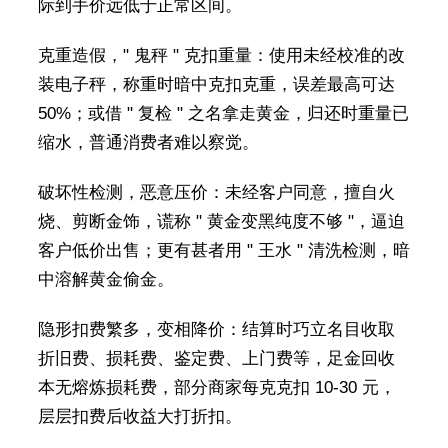
际到手价远低于正常区间。
克重造假，" 鬼秤 " 克扣重量：使用未经校准的改
装电子秤，称重时暗中克扣克重，误差最高可达
50%；或借 " 复检 " 之名拿走黄金，归还时重量已
缩水，普通消费者难以察觉。
破坏性检测，恶意压价：未经客户同意，擅自火
烧、剪断金饰，谎称 " 黄金变黑纯度不够 "，逼迫
客户低价出售；更有甚者用 " 王水 " 清洗检测，暗
中溶解黄金偷金。
隐形扣费繁多，变相降价：结算时巧立名目收取
折旧费、损耗费、鉴定费、上门费等，足金回收
本无熔炼损耗费，部分商家每克克扣 10-30 元，
层层扣费后收益大打折扣。