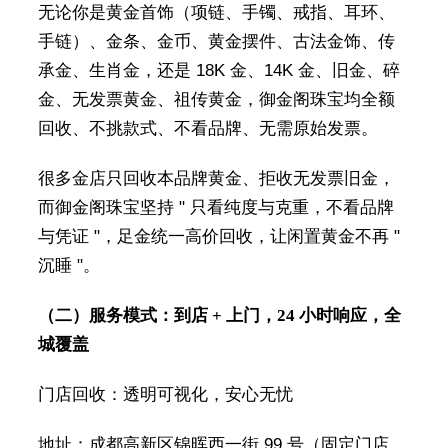
无论你是黄金首饰（项链、手镯、戒指、耳环、
手链）、金条、金币、黄金摆件、古法金饰、传
承金、生肖金，还是 18K 金、14K 金、旧金、碎
金、无发票黄金、祖传黄金，御金阁珠宝均全额
回收、不挑款式、不看品牌、无需原始发票。
很多金店只回收本品牌黄金、拒收无发票旧金，
而御金阁珠宝坚持 " 只看纯度与克重，不看品牌
与凭证 "，足金统一高价回收，让闲置黄金不再 "
沉睡 "。
（二）服务模式：到店 + 上门，24 小时响应，全
城覆盖
门店回收：透明可视化，安心无忧
地址：成都高新区锦晖西一街 99 号（固定门店，