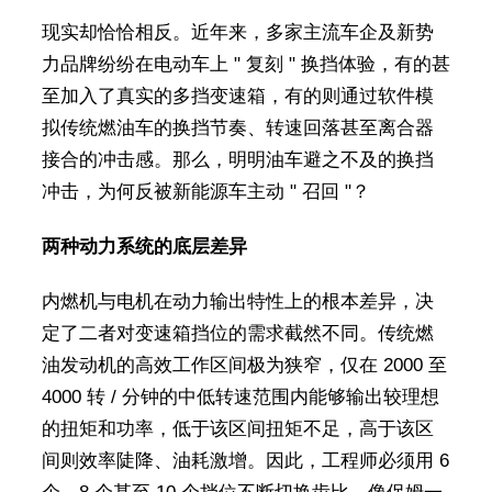
现实却恰恰相反。近年来，多家主流车企及新势
力品牌纷纷在电动车上 " 复刻 " 换挡体验，有的甚
至加入了真实的多挡变速箱，有的则通过软件模
拟传统燃油车的换挡节奏、转速回落甚至离合器
接合的冲击感。那么，明明油车避之不及的换挡
冲击，为何反被新能源车主动 " 召回 "？
两种动力系统的底层差异
内燃机与电机在动力输出特性上的根本差异，决
定了二者对变速箱挡位的需求截然不同。传统燃
油发动机的高效工作区间极为狭窄，仅在 2000 至
4000 转 / 分钟的中低转速范围内能够输出较理想
的扭矩和功率，低于该区间扭矩不足，高于该区
间则效率陡降、油耗激增。因此，工程师必须用 6