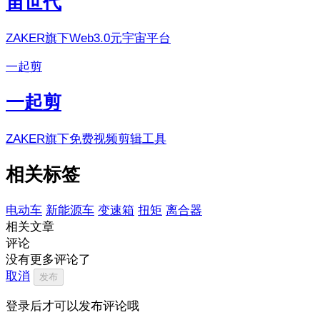
宙世代
ZAKER旗下Web3.0元宇宙平台
一起剪
一起剪
ZAKER旗下免费视频剪辑工具
相关标签
电动车
新能源车
变速箱
扭矩
离合器
相关文章
评论
没有更多评论了
取消
发布
登录后才可以发布评论哦