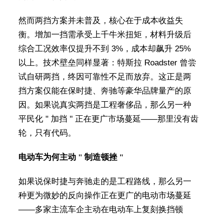
然而两挡方案并未普及，核心在于成本收益失
衡。增加一挡需承受上千牛米扭矩，材料升级后
综合工况效率仅提升不到 3%，成本却飙升 25%
以上。技术壁垒同样显著：特斯拉 Roadster 曾尝
试自研两挡，终因可靠性不足而放弃。这正是两
挡方案仅能在保时捷、奔驰等豪华品牌量产的原
因。如果说真实两挡是工程奢侈品，那么另一种
平民化 " 加挡 " 正在更广市场蔓延——那里没有齿
轮，只有代码。
电动车为何主动 " 制造顿挫 "
如果说保时捷与奔驰走的是工程路线，那么另一
种更为微妙的反向操作正在更广的电动市场蔓延
——多家主流车企主动在电动车上复刻换挡顿