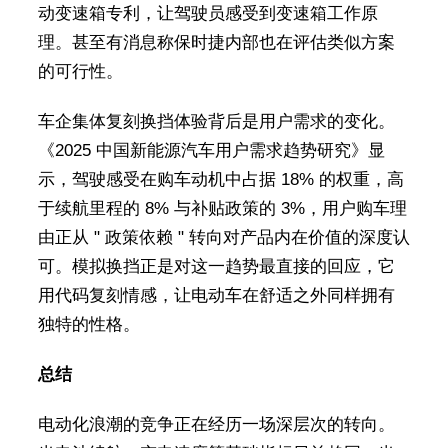
动变速箱专利，让驾驶员感受到变速箱工作原
理。甚至有消息称保时捷内部也在评估类似方案
的可行性。
车企集体复刻换挡体验背后是用户需求的变化。
《2025 中国新能源汽车用户需求趋势研究》显
示，驾驶感受在购车动机中占据 18% 的权重，高
于续航里程的 8% 与补贴政策的 3%，用户购车理
由正从 " 政策依赖 " 转向对产品内在价值的深度认
可。模拟换挡正是对这一趋势最直接的回应，它
用代码复刻情感，让电动车在舒适之外同样拥有
独特的性格。
总结
电动化浪潮的竞争正在经历一场深层次的转向。