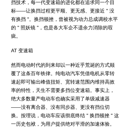
挡技术，每一代变速箱的进化都在追求同一个目
标——让换挡过程更平顺、更无感、更接近 " 没
有换挡 "。换挡顿挫，曾被视为动力总成调校水平
的 " 照妖镜 "，也是各大车企不遗余力消除的瑕
疵。
AT 变速箱
然而电动时代的到来却以一种近乎荒诞的方式颠
覆了这条百年铁律。纯电动汽车凭借电机从零转
速起即可输出峰值扭矩、宽转速范围内维持高效
率的特性，天生不需要多挡位变速箱。事实上，
绝大多数量产电动车也确实采用了单级减速器
——没有离合器、没有同步器、更没有挡位切
换。按理说，电动车应该彻底终结 " 换挡顿挫 " 这
一历史包袱，为用户提供绝对平滑的加速体验。