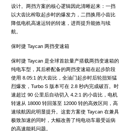
设计。两挡方案的核心逻辑因此清晰起来：一挡
以大齿比榨取起步时的爆发力，二挡换用小齿比
降低电机高速运转的转速，进而提升能效与续
航。
保时捷 Taycan 两挡变速箱
保时捷 Taycan 是全球首款量产搭载两挡变速箱的
纯电车型，其后桥配备的两挡变速箱在起步阶段
使用 8.05:1 的大齿比，全油门起步时后轮扭矩猛
烈爆发，Turbo S 版本可在 2.8 秒内完成破百。时
速超过 90 公里后自动切入 4.2:1 的小齿比，电机
转速从 18000 转回落至 12000 转的高效区间，高
速续航因此明显提升。这套方案使 Taycan 在兼具
极致加速的同时，大幅改善了纯电动车最受诟病
的高速能耗问题。