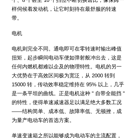
个、8 个甚至 10 个挡位不断切换齿比，像保姆一
样伺候着发动机，让它时刻待在最舒服的转速
带。
电机
电机则完全不同。通电即可在零转速时输出峰值
扭矩，起步瞬间电动车便如弹射般冲出去，这是
任何内燃机都难以企及的物理特性。电机的另一
大优势在于高效区间极为宽泛，从 2000 转到
15000 转，传动效率稳定维持在 95% 以上，几乎
是一条平坦的曲线。正是电机这种 " 自带全能挡 "
的特性，使得单速减速器足以满足绝大多数工况
——结构简单、成本低、故障率低、无顿挫，成
为量产电动车的首选方案。
单速变速箱之所以能够成为电动车的主流配置，