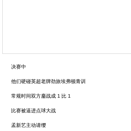
决赛中
他们硬碰英超老牌劲旅埃弗顿青训
常规时间双方鏖战成 1 比 1
比赛被逼进点球大战
孟新艺主动请缨