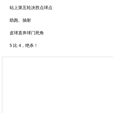
站上第五轮决胜点球点
助跑、抽射
皮球直奔球门死角
5 比 4，绝杀！