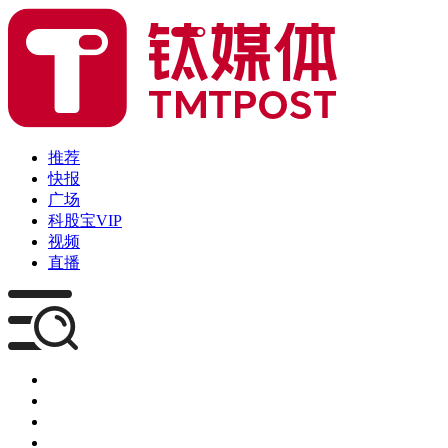
推荐
快报
广场
科股宝VIP
视频
直播
媒体
企服
创投
咨询