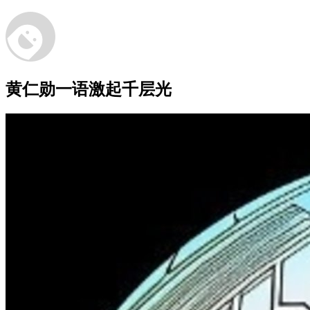
黄仁勋一语激起千层光