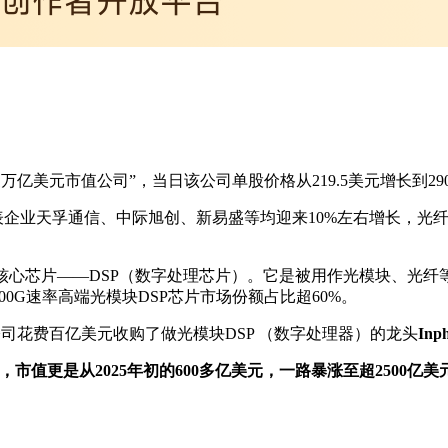
万亿美元市值公司”，当日该公司单股价格从219.5美元增长到290.
表企业天孚通信、中际旭创、新易盛等均迎来10%左右增长，光
中的核心芯片——DSP（数字处理芯片）。它是被用作光模块、光纤
800G速率高端光模块DSP芯片市场份额占比超60%。
，公司花费百亿美元收购了做光模块DSP （数字处理器）的龙头
Inph
%，市值更是从2025年初的
6
00多
亿美元，一路
暴涨至超2500亿美