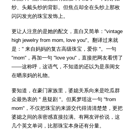
纱、头戴头纱的背影。但焦点却全在头纱上那枚
闪闪发光的珠宝发饰上。
更让人注意的是她的配文，直白又简单："vintage
high jewelry from mom, love you"。翻译过来就
是：" 来自妈妈的复古高级珠宝，爱你 "。一句
"mom"，再加一句 "love you"，直接把网友看愣了
——这称呼，这语气，不知道的还以为是亲闺女
在晒亲妈的礼物。
要知道，在豪门家族里，婆媳关系向来是吃瓜群
众最热衷的 " 悬疑剧 "。但奚梦瑶这一句 "from
mom"，不仅把珠宝的来源交代得清清楚楚，更把
婆媳之间的亲密感直接拉满。有网友评价说，这
几个英文单词，比那珠宝本身还有分量。