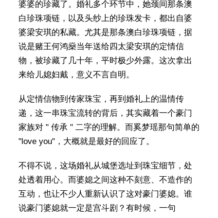
婆婆的珍藏了。婚礼多个环节中，她颈间那条澳
白珍珠项链，以及头纱上的珍珠发卡，都出自婆
婆梁安琪的私藏。尤其是那条澳白珍珠项链，据
说是赌王何鸿燊当年送给四太梁安琪的定情信
物，被珍藏了几十年，平时极少外露。这次拿出
来给儿媳妇戴，意义不言自明。
从定情信物到传家珠宝，再到婚礼上的温情传
递，这一串珠宝流转的背后，其实藏着一个豪门
家族对 " 传承 " 二字的理解。而奚梦瑶那句简单的
"love you"，大概就是最好的回应了。
不得不说，这场婚礼从城堡选址到珠宝细节，处
处透着用心。而婆媳之间这种不刻意、不造作的
互动，也让不少人重新认识了这对豪门婆媳。谁
说豪门婆媳就一定是宫斗剧？有时候，一句