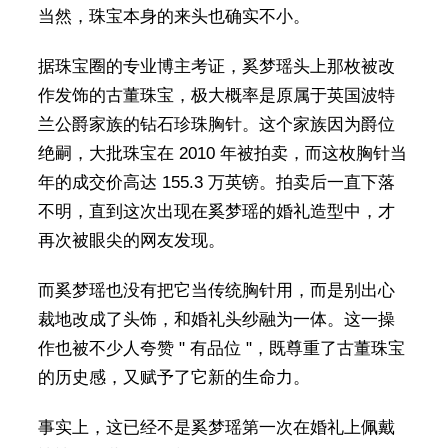
当然，珠宝本身的来头也确实不小。
据珠宝圈的专业博主考证，奚梦瑶头上那枚被改
作发饰的古董珠宝，极大概率是原属于英国波特
兰公爵家族的钻石珍珠胸针。这个家族因为爵位
绝嗣，大批珠宝在 2010 年被拍卖，而这枚胸针当
年的成交价高达 155.3 万英镑。拍卖后一直下落
不明，直到这次出现在奚梦瑶的婚礼造型中，才
再次被眼尖的网友发现。
而奚梦瑶也没有把它当传统胸针用，而是别出心
裁地改成了头饰，和婚礼头纱融为一体。这一操
作也被不少人夸赞 " 有品位 "，既尊重了古董珠宝
的历史感，又赋予了它新的生命力。
事实上，这已经不是奚梦瑶第一次在婚礼上佩戴