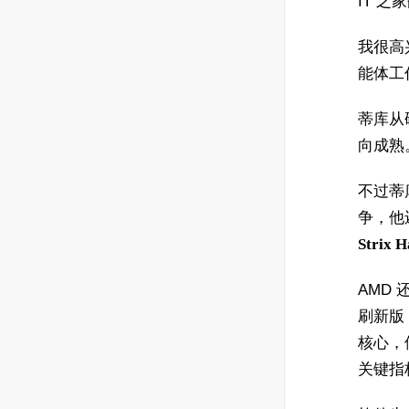
IT 
我很高
能体工
蒂库从
向成熟
不过蒂库认
争，他
Stri
AMD 
刷新版，
核心，
关键指