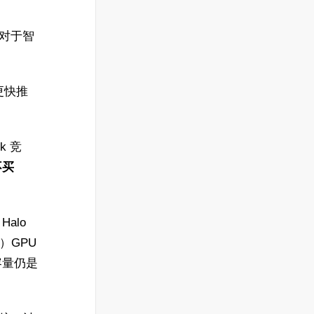
存对于智
更快推
k 竞
不买
Halo
5）GPU
容量仍是