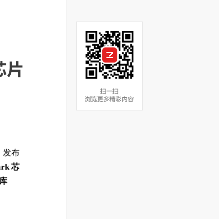
芯片
日）发布
rk 芯
蒂库