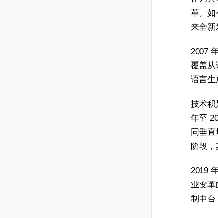
革。如
来全新
200
覆盖从
语言生
技术积
年至 
同垂直
阶段，其
201
业变革
制中台 