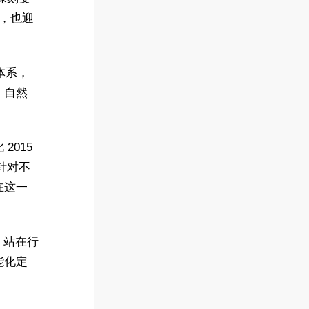
局，也迎
体系，
、自然
015
并针对不
在这一
，站在行
能化定