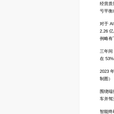
经营质
亏平衡
对于 
2.26
例略有
三年间
在 53%
202
制图）
围绕端
车并驾
智能终