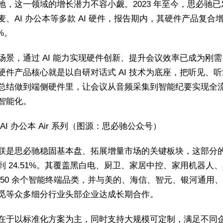
地，这一领域的增长潜力不容小觑。2023 年至今，思必驰已
麦、AI 办公本等多款 AI 硬件，报告期内，其硬件产品复合
0%。
场景，通过 AI 能力实现硬件创新、提升会议效率已成为刚
硬件产品核心就是以自研对话式 AI 技术为底座，把听见、
总结做到端侧硬件里，让会议从音频采集到智能纪要实现全
智能化。
AI 办公本 Air 系列（图源：思必驰公众号）
联是思必驰稳固基本盘、拓展增量市场的关键板块，这部分
到 24.51%。其覆盖黑白电、厨卫、家居中控、家用机器人
 50 余个智能终端品类，并与美的、海信、智元、银河通用
觅等众多细分行业头部企业达成长期合作。
在于以标准化方案为主，同时支持大规模可定制，满足不同