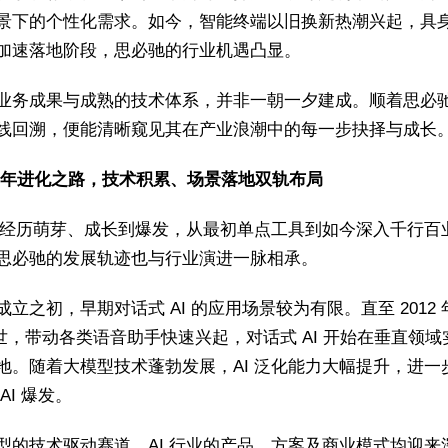
景下的个性化需求。如今，智能终端以旧换新热潮兴起，具
加速落地阶段，思必驰的行业机遇凸显。
业务成果与成熟的技术体系，并非一朝一夕建成。顺着思必
线回溯，便能清晰窥见其在产业浪潮中的每一步抉择与成长
9 年进化之路，技术积累、场景落地双轨布局
产业经历萌芽、成长到爆发，从最初单点工具到如今深入千行百
思必驰的发展轨迹也与行业演进一脉相承。
成立之初，早期对话式 AI 的应用场景较为有限。直至 2012
i 问世，带动各类语音助手快速兴起，对话式 AI 开始在垂直领
地。随着大模型技术蓬勃发展，AI 泛化能力大幅提升，进一
AI 爆发。
型的技术驱动赛道，AI 行业的产品、方案及商业模式均迎来