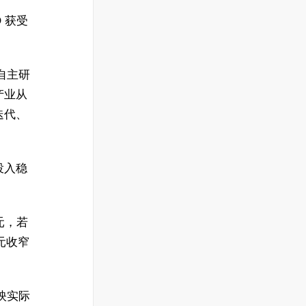
O 获受
的自主研
产业从
迭代、
投入稳
亿元，若
亿元收窄
映实际