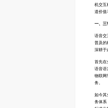
机交互
道价值
一、三
语音交
普及的
深耕于
首先在
语音语
物联网
务。
如今其业
务体系