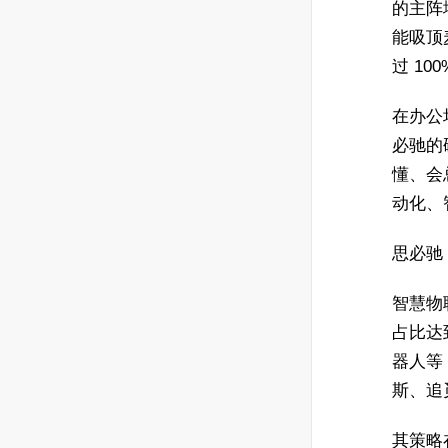
的主阵
能吸顶
过 10
在办公
必驰的
懂、会
动化、
思必驰 
智慧物
占比达
器人等
斯、追
其策略