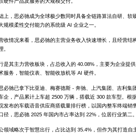
软硬件产品及服务的大规模交付。
础上，思必驰成为全球极少数同时具备全链路算法自研、软
大规模柔性交付能力的系统级 AI 企业之一。
营收情况来看，思必驰的主营业务收入快速增长，且经营结
理。
行是其主力营收板块，占总收入的 40.08%，主要为企业提供 A
术服务，智能仪表、智能收放机等 AI 硬件。
思必驰已拿下比亚迪、梅赛德斯 - 奔驰、上汽集团、吉利集
车企，产品累计上车超 2500 万辆，搭载近 300 款车型。根
院发布的车载语音供应商搭载量排行榜，以国内整车终端销
口径，思必驰 2025 年国内市占率达到 22%，位居行业第二
公领域略次于智慧出行，占比达到 35.4%，但作为其打造自