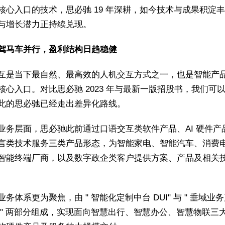
核心入口的技术，思必驰 19 年深耕，如今技术与成果积淀
与增长潜力正持续兑现。
驾马车并行，盈利结构日趋稳健
互是当下最自然、最高效的人机交互方式之一，也是智能产
核心入口。对比思必驰 2023 年与最新一版招股书，我们可
此的思必驰已经走出差异化路线。
业务层面，思必驰此前通过口语交互类软件产品、AI 硬件产
言类技术服务三类产品形态，为智能家电、智能汽车、消费
智能终端厂商，以及数字政企类客户提供方案、产品及相关
务体系更为聚焦，由 " 智能化定制中台 DUI" 与 " 垂域业
 " 两部分组成，实现面向智慧出行、智慧办公、智慧物联三