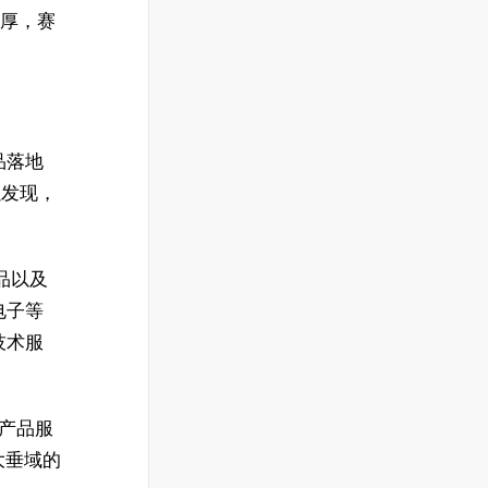
丰厚，赛
品落地
以发现，
品以及
电子等
技术服
务产品服
大垂域的