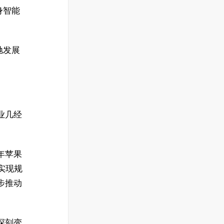
身智能
驰发展
。
业几经
 年苹果
域实现规
步推动
深刻变