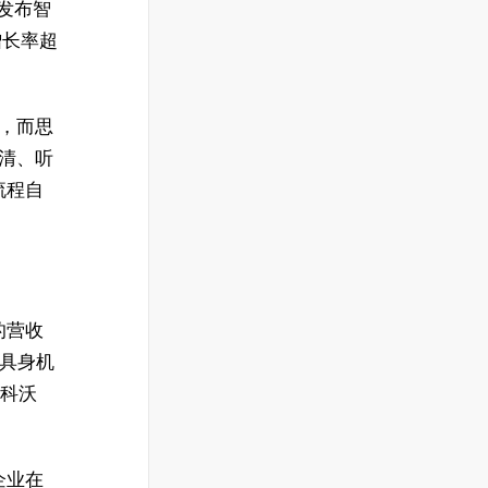
发布智
增长率超
需，而思
听清、听
流程自
的营收
、具身机
、科沃
企业在