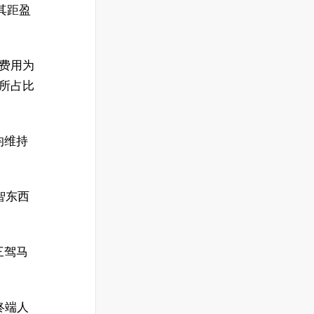
其距盈
发费用为
，所占比
均维持
智东西
三驾马
终端人