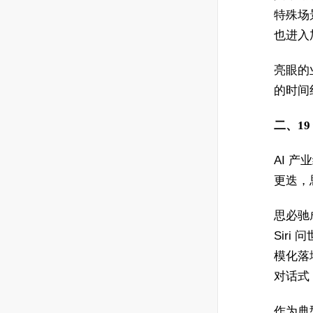
特殊场
也进入
亮眼的
的时间
二、1
AI 
更迭，
思必驰
Sir
模化落
对话式 
作为典