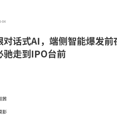
6-04
根对话式AI，端侧智能爆发前
必驰走到IPO台前
 程茜
 漠影