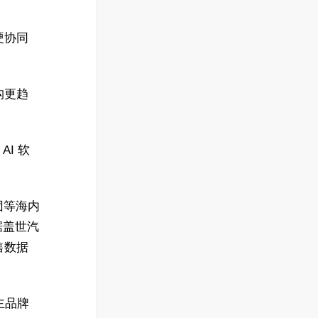
硬协同
构更趋
I 软
团等海内
据盖世汽
售数据
。
主品牌