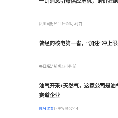
一则消息引爆供应危机，铜价狂飙
凤凰网财经
44评论
3小时前
曾经的核电第一省，“加注”冲上限
每日经济新闻
22小时前
油气开采+天然气，这家公司是油
赛道企业
部分试看
巨丰投顾
07-14