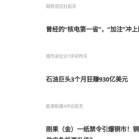
趋势洞见社
前天
曾经的“核电第一省”，“加注”冲上
城市进化论
7评论
昨天
石油巨头3个月狂赚930亿美元
能源新媒
4评论
前天
刚果（金）一纸禁令引爆铜市！铜