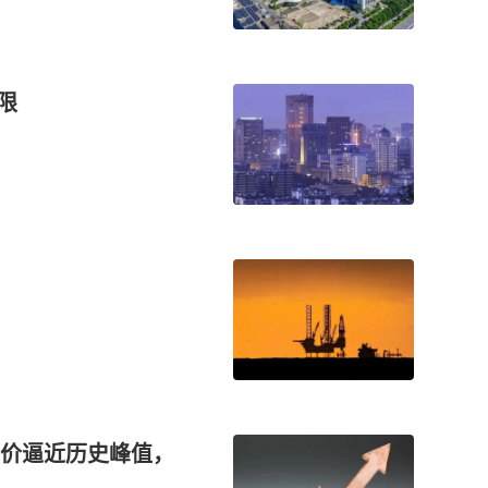
限
价逼近历史峰值，