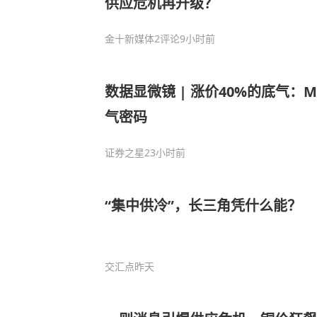
供应危机再升级？
金十新媒体
2评论
9小时前
数据显微镜 | 涨价40%的底气：
气密码
证券之星
23小时前
“集中供冷”，长三角凭什么能？
交汇点
昨天