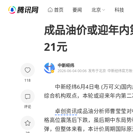
首页
要闻
北京
科技
成品油价或迎年内
21元
中新经纬
2026-06-04 00:06
发布于
北京
中新经纬官方账
118
中新经纬6月4日电 (万可义)国内
综合机构观点，本轮或迎来年内第二
评论
卓创资讯
成品油分析师曹莹莹对
格高位震荡后下跌，虽后期中东局势
弹，但整体来看，本计价周期国际原