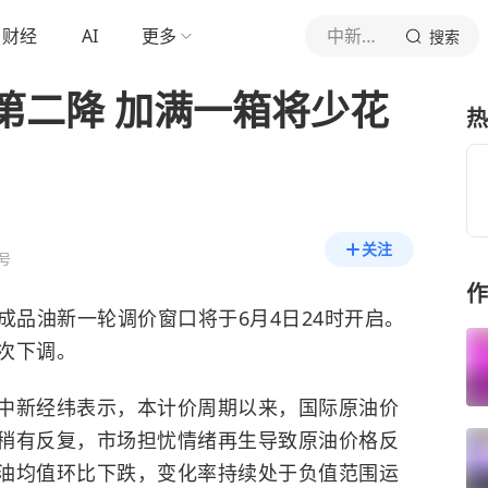
财经
AI
更多
中新经纬
搜索
第二降 加满一箱将少花
热
关注
号
作
成品油新一轮调价窗口将于6月4日24时开启。
次下调。
中新经纬表示，本计价周期以来，国际原油价
稍有反复，市场担忧情绪再生导致原油价格反
油均值环比下跌，变化率持续处于负值范围运