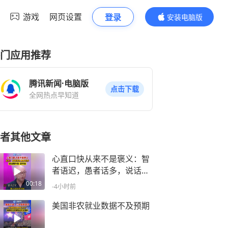
游戏
网页设置
登录
安装电脑版
内容更精彩
门应用推荐
腾讯新闻·电脑版
点击下载
全网热点早知道
者其他文章
心直口快从来不是褒义：智
者语迟，愚者话多，说话慢
半拍，没坏处
00:18
-4小时前
美国非农就业数据不及预期