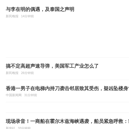
与李在明的偶遇，及泰国之声明
新民晚报
14分钟前
搞不定高超声速导弹，美国军工产业怎么了
新民晚报
26分钟前
香港一男子在电梯内持刀袭击邻居致其受伤，疑凶坠楼身
中国新闻网
31分钟前
现场录音！一商船在霍尔木兹海峡遇袭，船员紧急呼救：
新华社
33分钟前