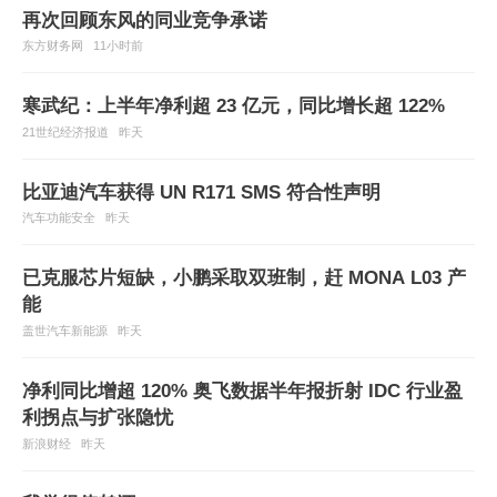
再次回顾东风的同业竞争承诺
东方财务网
11小时前
寒武纪：上半年净利超 23 亿元，同比增长超 122%
21世纪经济报道
昨天
比亚迪汽车获得 UN R171 SMS 符合性声明
汽车功能安全
昨天
已克服芯片短缺，小鹏采取双班制，赶 MONA L03 产
能
盖世汽车新能源
昨天
净利同比增超 120% 奥飞数据半年报折射 IDC 行业盈
利拐点与扩张隐忧
新浪财经
昨天