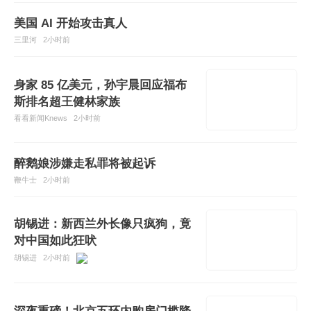
美国 AI 开始攻击真人
三里河
2小时前
身家 85 亿美元，孙宇晨回应福布
斯排名超王健林家族
看看新闻Knews
2小时前
醉鹅娘涉嫌走私罪将被起诉
鞭牛士
2小时前
胡锡进：新西兰外长像只疯狗，竟
对中国如此狂吠
胡锡进
2小时前