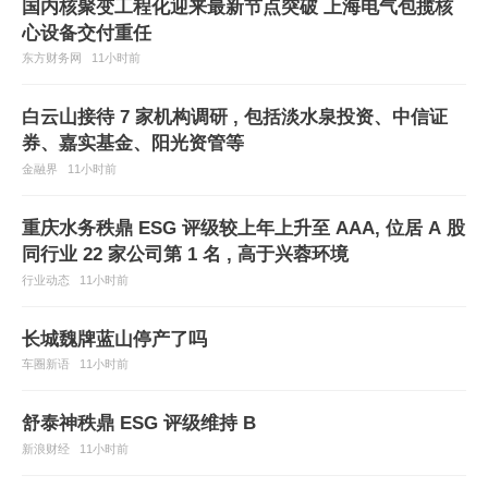
国内核聚变工程化迎来最新节点突破 上海电气包揽核
心设备交付重任
东方财务网
11小时前
白云山接待 7 家机构调研 , 包括淡水泉投资、中信证
券、嘉实基金、阳光资管等
金融界
11小时前
重庆水务秩鼎 ESG 评级较上年上升至 AAA, 位居 A 股
同行业 22 家公司第 1 名 , 高于兴蓉环境
行业动态
11小时前
长城魏牌蓝山停产了吗
车圈新语
11小时前
舒泰神秩鼎 ESG 评级维持 B
新浪财经
11小时前