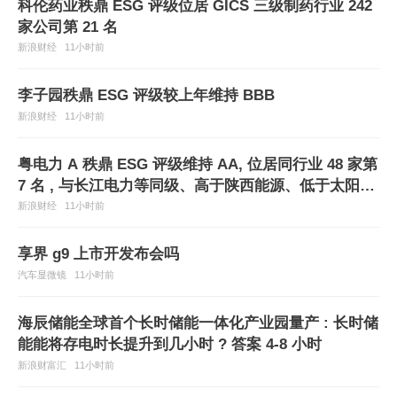
科伦药业秩鼎 ESG 评级位居 GICS 三级制药行业 242
家公司第 21 名
新浪财经
11小时前
李子园秩鼎 ESG 评级较上年维持 BBB
新浪财经
11小时前
粤电力 A 秩鼎 ESG 评级维持 AA, 位居同行业 48 家第
7 名 , 与长江电力等同级、高于陕西能源、低于太阳能
等
新浪财经
11小时前
享界 g9 上市开发布会吗
汽车显微镜
11小时前
海辰储能全球首个长时储能一体化产业园量产 : 长时储
能能将存电时长提升到几小时 ? 答案 4-8 小时
新浪财富汇
11小时前