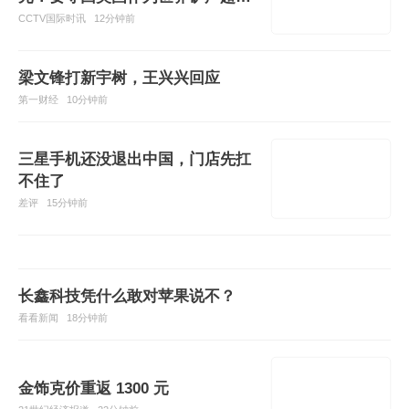
大国地位
CCTV国际时讯
12分钟前
梁文锋打新宇树，王兴兴回应
第一财经
10分钟前
三星手机还没退出中国，门店先扛
不住了
差评
15分钟前
长鑫科技凭什么敢对苹果说不？
看看新闻
18分钟前
金饰克价重返 1300 元