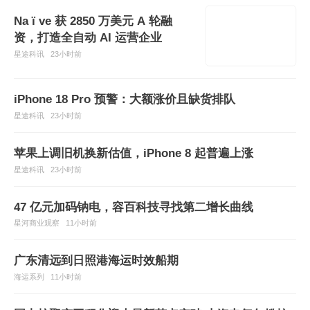
Na ï ve 获 2850 万美元 A 轮融
资，打造全自动 AI 运营企业
星途科讯
23小时前
iPhone 18 Pro 预警：大额涨价且缺货排队
星途科讯
23小时前
苹果上调旧机换新估值，iPhone 8 起普遍上涨
星途科讯
23小时前
47 亿元加码钠电，容百科技寻找第二增长曲线
星河商业观察
11小时前
广东清远到日照港海运时效船期
海运系列
11小时前