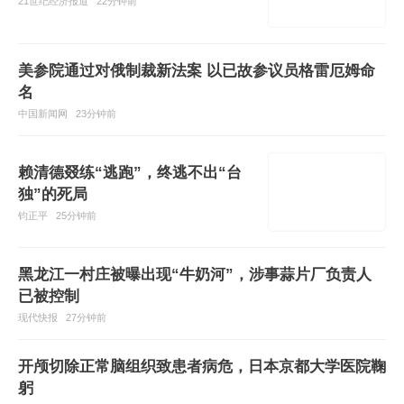
21世纪经济报道
22分钟前
美参院通过对俄制裁新法案 以已故参议员格雷厄姆命
名
中国新闻网
23分钟前
赖清德叕练“逃跑”，终逃不出“台
独”的死局
钧正平
25分钟前
黑龙江一村庄被曝出现“牛奶河”，涉事蒜片厂负责人
已被控制
现代快报
27分钟前
开颅切除正常脑组织致患者病危，日本京都大学医院鞠
躬