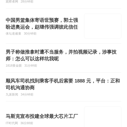
观察者网
28分钟前
中国男篮集体寄语世预赛，郭士强
盼进奥运会，赵继伟强调彼此信任
体坛老顽童
30分钟前
男子称做推拿时遭不当服务，并拍视频记录，涉事技
师：怎么可以这样坑我呢
1818黄金眼
31分钟前
顺风车司机找到乘客手机后索要 1888 元，平台：正和
司机沟通协商
九派新闻
34分钟前
马斯克宣布投建全球最大芯片工厂
IT时代网
36分钟前