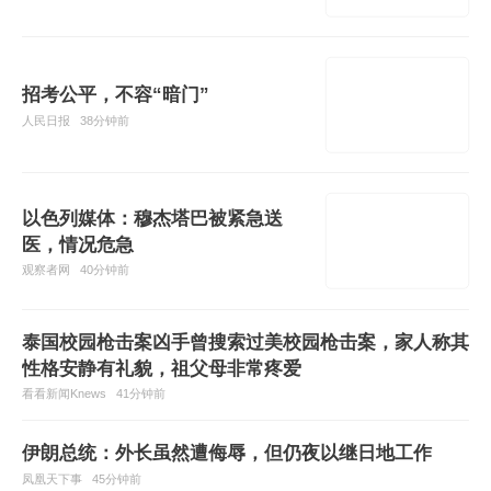
招考公平，不容“暗门”
人民日报
38分钟前
以色列媒体：穆杰塔巴被紧急送
医，情况危急
观察者网
40分钟前
泰国校园枪击案凶手曾搜索过美校园枪击案，家人称其
性格安静有礼貌，祖父母非常疼爱
看看新闻Knews
41分钟前
伊朗总统：外长虽然遭侮辱，但仍夜以继日地工作
凤凰天下事
45分钟前