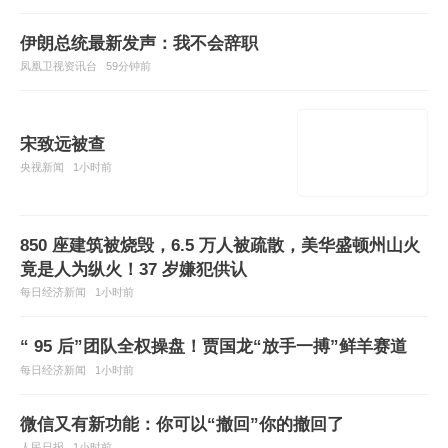
伊朗总统最新发声：我不会辞职
凤凰卫视资讯台
59分钟前
宋致远被查
央视新闻
1小时前
850 座建筑被烧毁，6.5 万人被疏散，美华盛顿州山火
竟是人为纵火！37 岁嫌犯供认
每日经济新闻
1小时前
“ 95 后”团队全权操盘！贾国龙“放手一搏”鲜羊赛道
每日经济新闻
1小时前
微信又有新功能：你可以“撤回”你的撤回了
人民日报
1小时前