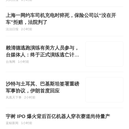
上海一网约车司机充电时猝死，保险公司以“没在开
车”拒赔，法院判了
法治日报
2小时前
赖清德逃跑演练有美方人员参与，
台媒体人：终于正式演练逃亡计划
了
台海网
1小时前
沙特与土耳其、巴基斯坦签署重磅
军事协议，伊朗首度回应
凤凰天下事
2小时前
宇树 IPO 爆火背后百亿机器人穿衣赛道尚待量产
蓝鲸新闻
1小时前