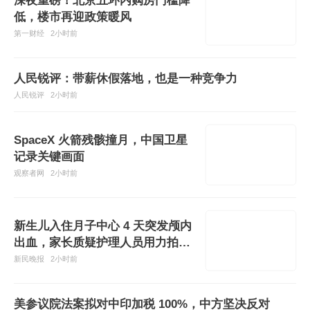
深夜重磅！北京五环内购房门槛降
低，楼市再迎政策暖风
第一财经
2小时前
人民锐评：带薪休假落地，也是一种竞争力
人民锐评
2小时前
SpaceX 火箭残骸撞月，中国卫星
记录关键画面
观察者网
2小时前
新生儿入住月子中心 4 天突发颅内
出血，家长质疑护理人员用力拍打
孩子
新民晚报
2小时前
美参议院法案拟对中印加税 100%，中方坚决反对