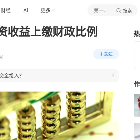
财经
AI
更多
第一财经
搜索
资收益上缴财政比例
热
关注
号
资金投入？
作