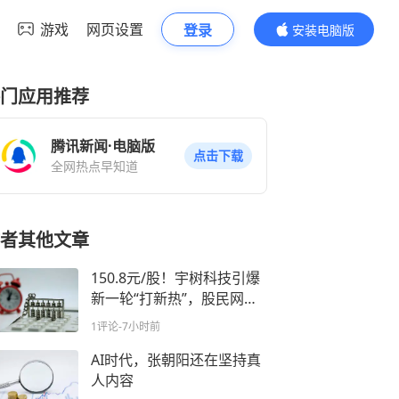
游戏
网页设置
登录
安装电脑版
内容更精彩
门应用推荐
腾讯新闻·电脑版
点击下载
全网热点早知道
者其他文章
150.8元/股！宇树科技引爆
新一轮“打新热”，股民网上
排队许愿求中签
1评论
-7小时前
AI时代，张朝阳还在坚持真
人内容