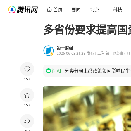
首页
要闻
北京
科技
多省份要求提高国
第一财经
2026-06-03 21:28
发布于
上海
第一财经官方账
问AI
·
分类分档上缴政策如何影响民生
152
153