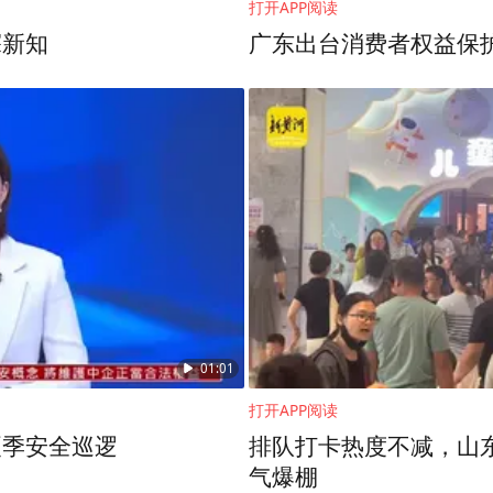
打开APP阅读
探新知
广东出台消费者权益保护
，所谓“新天涯联合工作组”仅四五人：一名兼
告发布后，团队便去吃烧烤了。
01:01
工表示，团队本无意发布公告，当时正在打掼蛋
打开APP阅读
们这群人想干还是想干，但是得凑齐两千万，海南
夏季安全巡逻
排队打卡热度不减，山
气爆棚