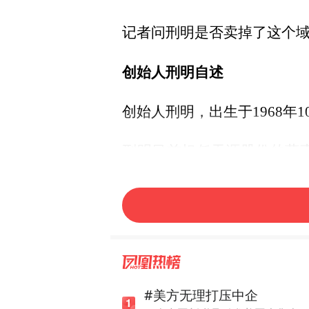
记者问刑明是否卖掉了这个
创始人刑明自述
创始人刑明，出生于1968年
刑明目前担任天涯股份的董事
为被执行人。截至目前，刑明
刑明向经济观察报记者介绍
“成都天涯客”），因此资金
今年2月，天涯社区在“与君
#美方无理打压中企
新天涯建设的核心力量，已