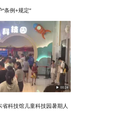
“条例+规定”
职技术、老板刑明、一名运营及
00:24
，但被媒体“架”上热搜，只得
电信才会开放服务器。
东省科技馆儿童科技园暑期人