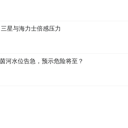
是数据，平台历史数据迁移已通过仲裁拿到具备法
数据是天涯核心资产，即便企业经营困难，天涯社
即 三星与海力士倍感压力
应
有批评的声音。
莱茵河水位告急，预示危险将至？
干员工，发来两张图片，称记者看到的《说明》
时候赶出来的稿子。该天涯社区前骨干员工此前曾