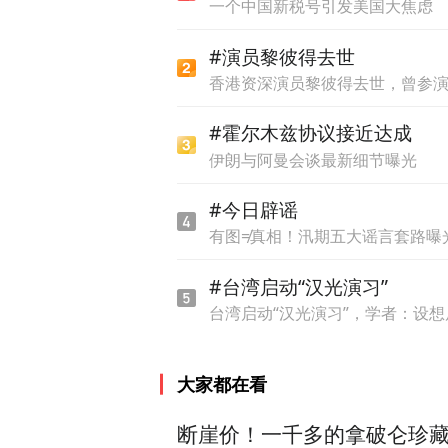
一个中国新税号引发美国大焦虑
成都天涯客的注册资本为30
#演员黎彼得去世
公司的全资子公司，股权穿
香港资深演员黎彼得去世，曾参
#霍尔木兹协议接近达成
新天涯创世成员产品服务包还
伊朗与阿曼会谈最新细节曝光
世成员产品包含五大尊享权益
10年免费阅读权限；4、天
#今日辟谣
有图≠真相！汛期五大谣言套路曝
涯金豆。
#台湾启动“汉光演习”
经济观察报记者未能从新天
台湾启动“汉光演习”，学者：设
刑明对记者表示，2019年
大家都在看
核心诱因；受资金链断裂影响
停服务，上述电信欠款事宜
断崖价！一千多的拿破仑珍藏