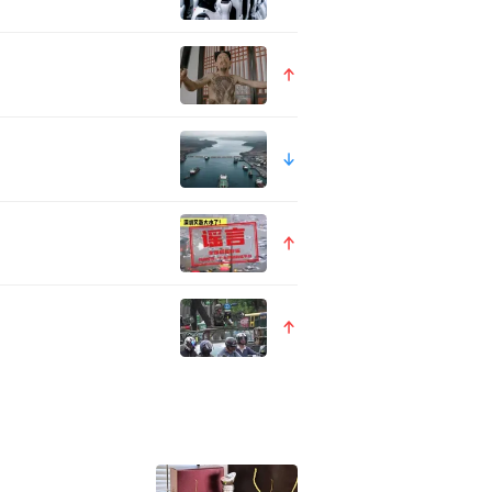
2人，是四川乐智天下科技有限
际控制人。
。新天涯联合工作组称，这个创
员礼盒；3、天涯神贴付费专区
级尊享会员折扣与1999个天
重问题，这也是后续平台关停的
600余万元，最终致使网站暂