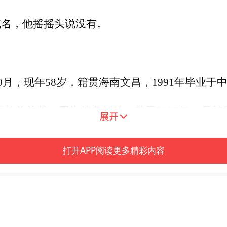
域名，他摇摇头说没有。
10月，现年58岁，籍贯海南文昌，1991年毕业
长兼总裁，因为债务纠纷，其于2025年11月
仍然处于“限制高消费”的状态，天涯股份的员工数2
打开APP阅读更多精彩内容
，天涯社区已经成功引入战略投资者——成都天
不再是问题。
共创，重启天涯”的创世成员招募公告中称，成
陆续为天涯社区数据的存续提供了上百万资金。