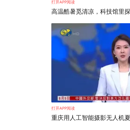
打开APP阅读
高温酷暑觅清凉，科技馆里
受访者供图
上述天涯社区前骨干员工透露
一名内容编辑。5月31日公
此外，上述天涯社区前骨干员
打开APP阅读
硬着头皮发了这份公告。他
重庆用人工智能摄影无人机