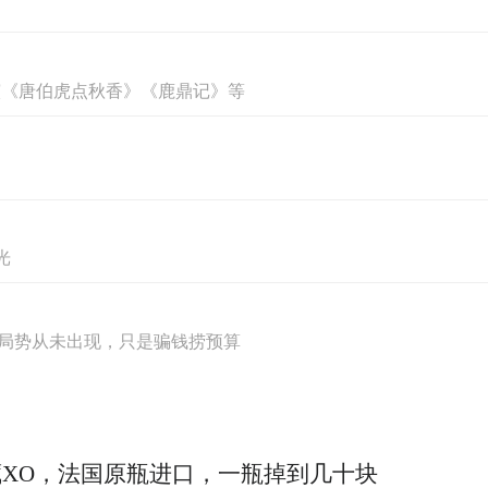
00万元，法定代表人是刘国胜，2025年企业员工
透之后，一位叫作杨杰的自然人是成都天涯客的实
演《唐伯虎点秋香》《鹿鼎记》等
在全球发行了9999份，对外每份售价1999元
：1、天涯重启者数字徽章；2、天涯客高级会
涯元空间权益（包含数字钱包）；5、天涯客10年高
光
涯联合工作组处获知该产品卖出去多少份。
想局势从未出现，只是骗钱捞预算
天涯股份资产被冻结，自此企业资金流动性出现严
，截至2023年4月，天涯累计拖欠海南电信费用1
过往已有公开披露。
XO，法国原瓶进口，一瓶掉到几十块