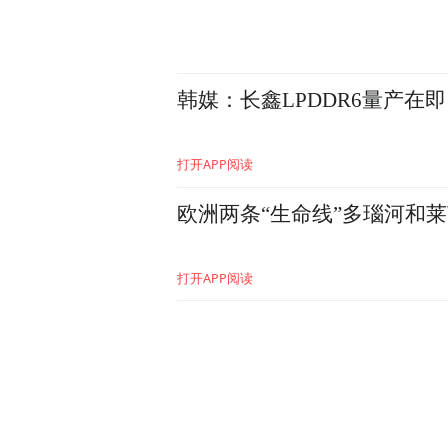
刑明说，天涯社区最宝贵的
落地需走完合规审批流程；
史数据完整。
韩媒：长鑫LPDDR6量产在
前天涯员工爆料和创始人回
打开APP阅读
对于天涯社区重启这件事，
欧洲两条“生命线”多瑙河和
一位不愿具名的天涯社区前骨
打开APP阅读
人在掼蛋（一种棋牌游戏）