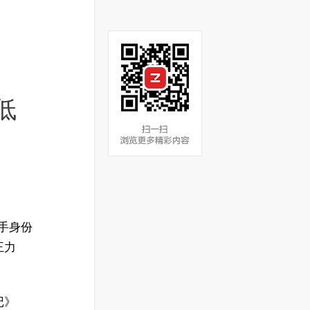
低
歌手身份
王力
记》