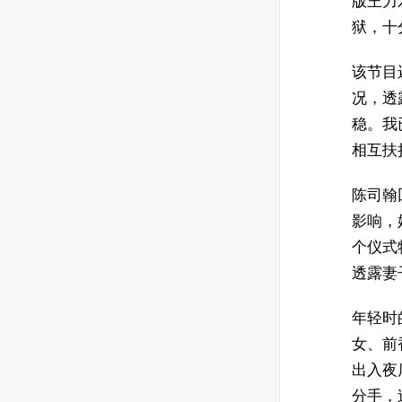
版王力
狱，十
该节目
况，透
稳。我
相互扶
陈司翰
影响，
个仪式
透露妻
年轻时
女、前
出入夜
分手，