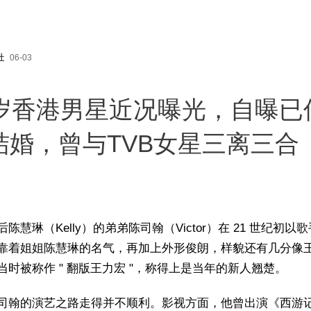
社
06-03
9岁香港男星近况曝光，自曝已
结婚，曾与TVB女星三离三合
陈慧琳（Kelly）的弟弟陈司翰（Victor）在 21 世纪初以
靠着姐姐陈慧琳的名气，再加上外形俊朗，样貌还有几分像
当时被称作 " 翻版王力宏 "，称得上是当年的新人翘楚。
司翰的演艺之路走得并不顺利。影视方面，他曾出演《西游