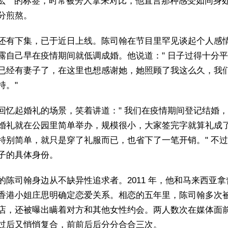
宏 " 的标签，时常被旁人拿来对比，他直言那种感受如同身
分煎熬。
还有下集，已于近日上线。陈司翰在节目里罕见谈起个人感
露自己早在疫情期间就低调成婚。他说道：" 日子过得十分
已经有妻子了，在这里也想感谢她，她照顾了我这么久，我
持。"
回忆起婚礼的场景，笑着讲道：" 我们在疫情期间登记结婚
婚礼就在公园里简单举办，规模很小，大家签完字就算礼成
特别简单，就只是穿了礼服而已，也省下了一笔开销。" 不
子的具体身份。
的陈司翰身边从不缺异性追求者。2011 年，他和马来西亚拿
香港小姐庄思明确定恋爱关系。相恋的五年里，陈司翰多次
店，还被曝出瞒着对方和其他女性约会。两人数次在媒体面
过后又悄悄复合，前前后后分分合合三次。