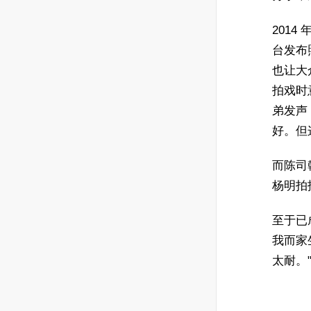
201
台发布
也让大
拍戏时
弟发声
好。但
而陈司
杨明拍
至于已
我而家
太耐。