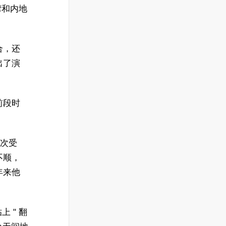
湾和内地
合，还
出了演
前段时
。
这次受
不顺，
年来他
 " 翻