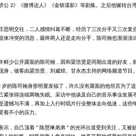
济公 2》《微博达人》《金钗谍影》等剧集。之后他辗转台
庄思明交往，二人感情纠葛不断，经历了三次分手又三次复
肢体冲突的消息，最终两人还是走向分手，陈司翰也渐渐淡
年鲜少公开露面的陈司翰，因和梁浩贤是同期出道的好友，
现身，做客由梁浩贤、刘威煌、甘永杰主持的网络频道节目
49 岁的陈司翰身形明显发福了，许久没有露面的他坦言为了
己紧张得连续两晚失眠。采访中他谈及自己的音乐事业发展
是遗憾与不满，再加上入行时唱片行业整体走向低迷，这些
受着不小的压力。
表示，自己顶着 " 陈慧琳弟弟 " 的光环出道受到关注，又被贴上