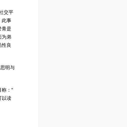
社交平
，此事
淤青是
面为弟
品性良
庄思明与
称："
可以读