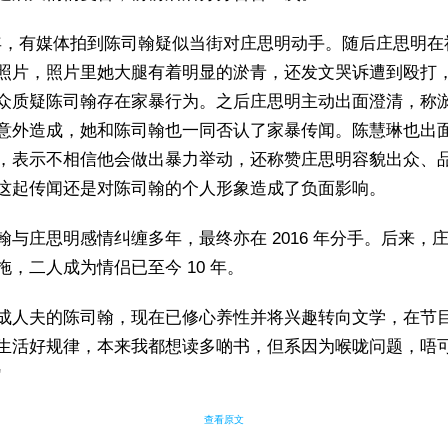
4 年，有媒体拍到陈司翰疑似当街对庄思明动手。随后庄思明在
照片，照片里她大腿有着明显的淤青，还发文哭诉遭到殴打
众质疑陈司翰存在家暴行为。之后庄思明主动出面澄清，称
意外造成，她和陈司翰也一同否认了家暴传闻。陈慧琳也出
，表示不相信他会做出暴力举动，还称赞庄思明容貌出众、
这起传闻还是对陈司翰的个人形象造成了负面影响。
翰与庄思明感情纠缠多年，最终亦在 2016 年分手。后来，
拖，二人成为情侣已至今 10 年。
成人夫的陈司翰，现在已修心养性并将兴趣转向文学，在节目
生活好规律，本来我都想读多啲书，但系因为喉咙问题，唔
"
查看原文