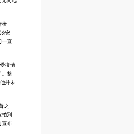
处无间地
情状
平淡安
们一直
，受疫情
了。整
过他并未
督之
被拍到
前宣布