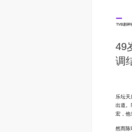
TVB剧评
4
调
乐坛天后
出道。
宏，他
然而陈