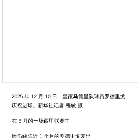
2025 年 12 月 10 日，皇家马德里队球员罗德里戈
庆祝进球。新华社记者 程敏 摄
在 3 月的一场西甲联赛中
因伤缺阵近 1 个月的罗德里戈复出