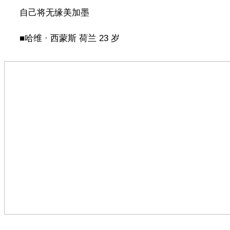
自己将无缘美加墨
■哈维 · 西蒙斯 荷兰 23 岁