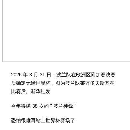
2026 年 3 月 31 日，波兰队在欧洲区附加赛决赛
后确定无缘世界杯，图为波兰队莱万多夫斯基在
比赛后。新华社发
今年将满 38 岁的 " 波兰神锋 "
恐怕很难再站上世界杯赛场了