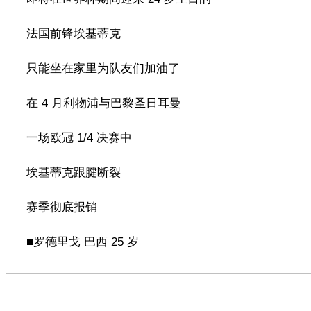
法国前锋埃基蒂克
只能坐在家里为队友们加油了
在 4 月利物浦与巴黎圣日耳曼
一场欧冠 1/4 决赛中
埃基蒂克跟腱断裂
赛季彻底报销
■罗德里戈 巴西 25 岁