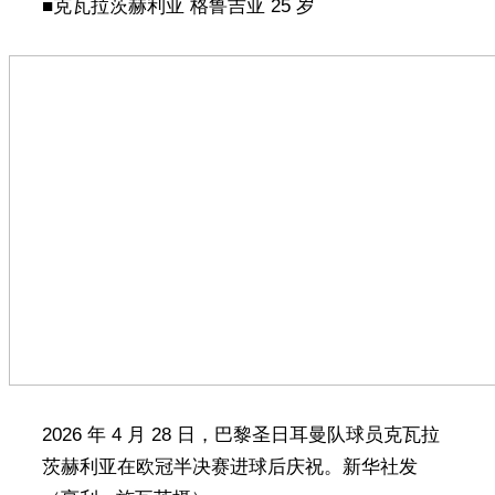
■克瓦拉茨赫利亚 格鲁吉亚 25 岁
2026 年 4 月 28 日，巴黎圣日耳曼队球员克瓦拉
茨赫利亚在欧冠半决赛进球后庆祝。新华社发