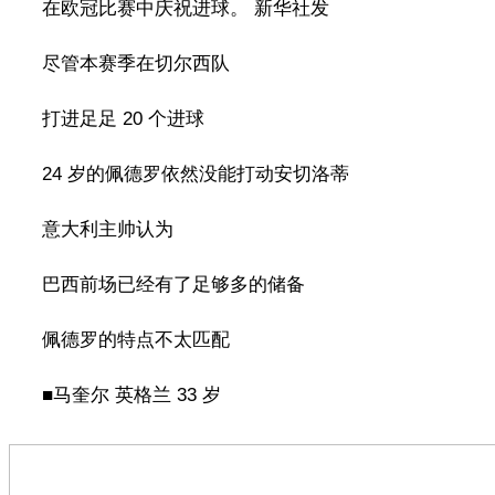
在欧冠比赛中庆祝进球。 新华社发
尽管本赛季在切尔西队
打进足足 20 个进球
24 岁的佩德罗依然没能打动安切洛蒂
意大利主帅认为
巴西前场已经有了足够多的储备
佩德罗的特点不太匹配
■马奎尔 英格兰 33 岁