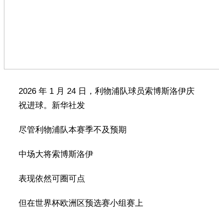
2026 年 1 月 24 日，利物浦队球员索博斯洛伊庆
祝进球。新华社发
尽管利物浦队本赛季不及预期
中场大将索博斯洛伊
表现依然可圈可点
但在世界杯欧洲区预选赛小组赛上