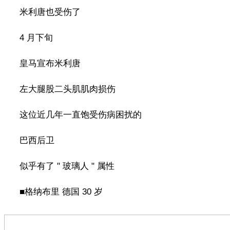
米利唐也受伤了
4 月下旬
皇马宣布米利唐
左大腿股二头肌肌肉损伤
这位近几年一直饱受伤病困扰的
巴西后卫
似乎有了 " 玻璃人 " 属性
■格纳布里 德国 30 岁