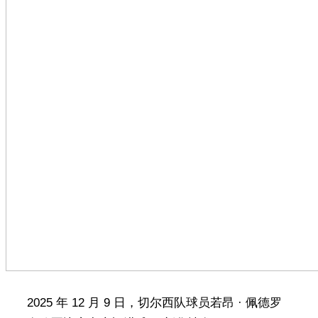
2025 年 12 月 9 日，切尔西队球员若昂 · 佩德罗