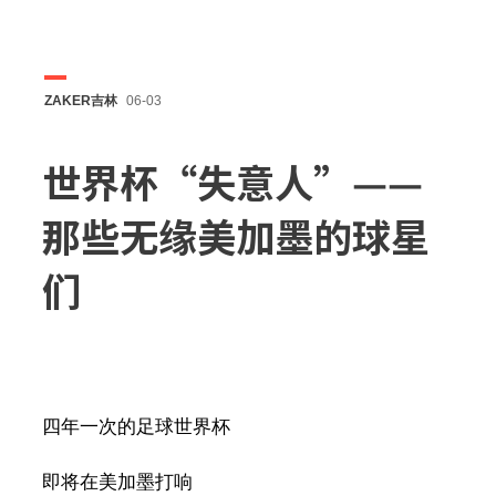
ZAKER吉林
06-03
世界杯“失意人”——
那些无缘美加墨的球星
们
四年一次的足球世界杯
即将在美加墨打响