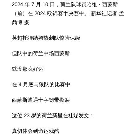
2024 年 7 月 10 日，荷兰队球员哈维 · 西蒙斯
（前）在 2024 欧锦赛半决赛中。 新华社记者 孟
鼎博 摄
英超托特纳姆热刺队惊险保级
但队中的荷兰中场西蒙斯
就没那么好运
在 4 月底与狼队的比赛中
西蒙斯遭遇十字韧带撕裂
这位 23 岁的荷兰新星在社媒发文：
真切体会到命运残酷