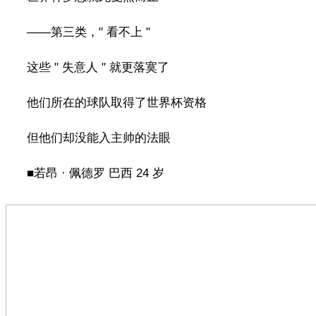
——第三类，" 看不上 "
这些 " 失意人 " 就更落寞了
他们所在的球队取得了世界杯资格
但他们却没能入主帅的法眼
■若昂 · 佩德罗 巴西 24 岁