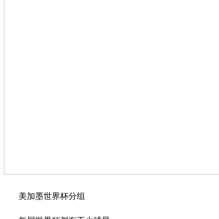
美加墨世界杯分组