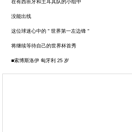
在有西班牙和土耳其队的小组中
没能出线
这位球迷心中的 " 世界第一左边锋 "
将继续等待自己的世界杯首秀
■索博斯洛伊 匈牙利 25 岁