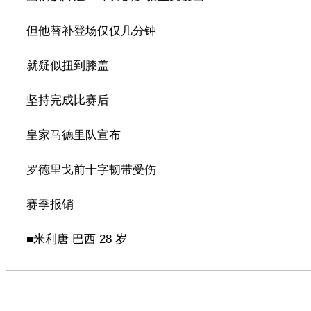
但他替补登场仅仅几分钟
就疑似扭到膝盖
坚持完成比赛后
皇家马德里队宣布
罗德里戈前十字韧带受伤
赛季报销
■米利唐 巴西 28 岁