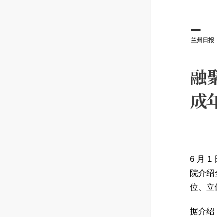
兰州日报
融
成
6 月 
院介绍
位、立
据介绍