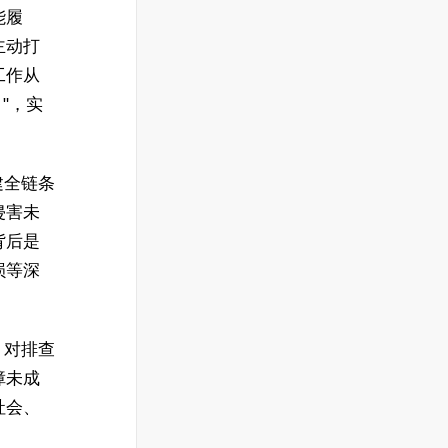
能履
主动打
工作从
 "，实
建全链条
侵害未
背后是
损等深
，对排查
障未成
社会、