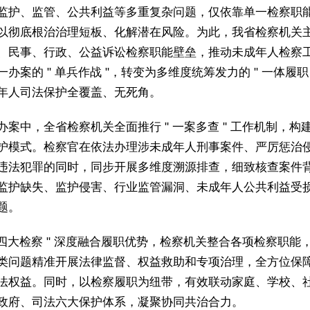
监护、监管、公共利益等多重复杂问题，仅依靠单一检察职
以彻底根治治理短板、化解潜在风险。为此，我省检察机关
、民事、行政、公益诉讼检察职能壁垒，推动未成年人检察
办案的 " 单兵作战 "，转变为多维度统筹发力的 " 一体履职
年人司法保护全覆盖、无死角。
办案中，全省检察机关全面推行 " 一案多查 " 工作机制，构
护模式。检察官在依法办理涉未成年人刑事案件、严厉惩治
违法犯罪的同时，同步开展多维度溯源排查，细致核查案件
监护缺失、监护侵害、行业监管漏洞、未成年人公共利益受
题。
" 四大检察 " 深度融合履职优势，检察机关整合各项检察职能
类问题精准开展法律监督、权益救助和专项治理，全方位保
法权益。同时，以检察履职为纽带，有效联动家庭、学校、
政府、司法六大保护体系，凝聚协同共治合力。