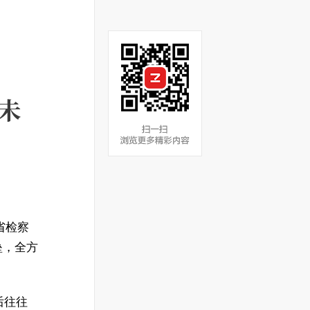
未
，省检察
垒，全方
后往往