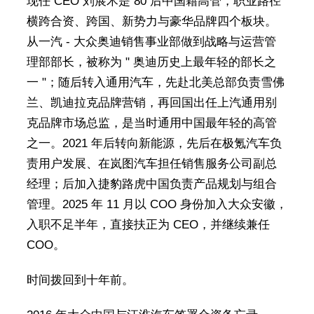
现任 CEO 刘展术是 80 后中国籍高管，职业路径
横跨合资、跨国、新势力与豪华品牌四个板块。
从一汽 - 大众奥迪销售事业部做到战略与运营管
理部部长，被称为 " 奥迪历史上最年轻的部长之
一 "；随后转入通用汽车，先赴北美总部负责雪佛
兰、凯迪拉克品牌营销，再回国出任上汽通用别
克品牌市场总监，是当时通用中国最年轻的高管
之一。2021 年后转向新能源，先后在极氪汽车负
责用户发展、在岚图汽车担任销售服务公司副总
经理；后加入捷豹路虎中国负责产品规划与组合
管理。2025 年 11 月以 COO 身份加入大众安徽，
入职不足半年，直接扶正为 CEO，并继续兼任
COO。
时间拨回到十年前。