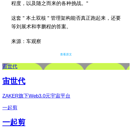
程度，以及随之而来的各种挑战。"
这套 " 本土双核 " 管理架构能否真正跑起来，还要
等刘展术和李鹏程的答案。
来源：车观察
查看原文
宙世代
宙世代
ZAKER旗下Web3.0元宇宙平台
一起剪
一起剪