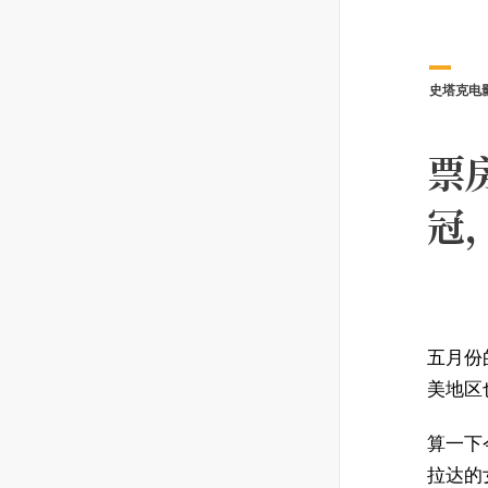
史塔克电
票
冠
五月份
美地区
算一下
拉达的