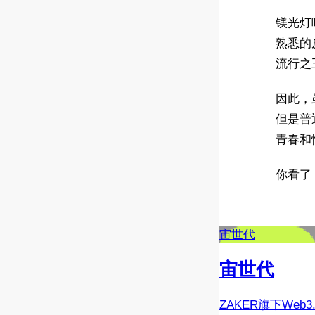
镁光灯
熟悉的
流行之
因此，
但是普
青春和
你看了
宙世代
宙世代
ZAKER旗下Web