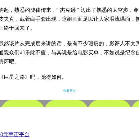
响起，熟悉的旋律传来，" 杰克逊 " 迈出了熟悉的太空步，
皮夹克，戴着白手套出现，这组画面足以让大家泪流满面，
王终于回来了。
虽然该片从完成度来讲的话，是有不少瑕疵的，影评人不太
通观众们却乐此不疲，与其说是给电影买单，不如说是纪念
情怀吧。
《巨星之路》吗，觉得如何。
查看原文
3.0元宇宙平台