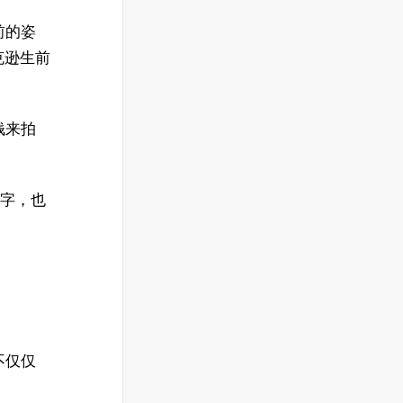
前的姿
克逊生前
钱来拍
名字，也
不仅仅