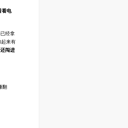
看看电
，已经拿
计加起来有
，还闯进
。
赚翻