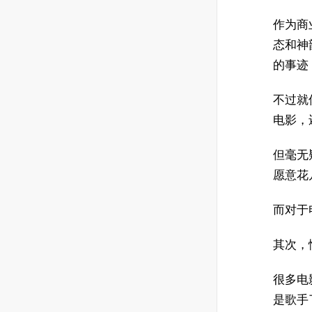
作为商
态和神
的事迹
不过就
电影，
但毫无
愿意花
而对于
其次，
很多电
是歌手