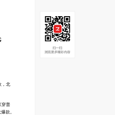
夺
款，北
《穿普
大爆款。