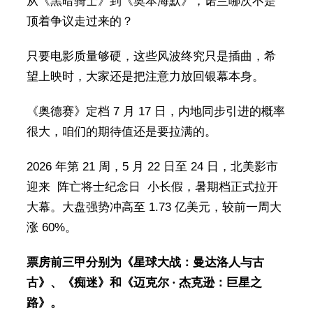
从《黑暗骑士》到《奥本海默》，诺兰哪次不是
顶着争议走过来的？
只要电影质量够硬，这些风波终究只是插曲，希
望上映时，大家还是把注意力放回银幕本身。
《奥德赛》定档 7 月 17 日，内地同步引进的概率
很大，咱们的期待值还是要拉满的。
2026 年第 21 周，5 月 22 日至 24 日，北美影市
迎来 ‌‌ 阵亡将士纪念日 ‌ 小长假，暑期档正式拉开
大幕。大盘强势冲高至 1.73 亿美元，较前一周大
涨 60%。
票房前三甲分别为《星球大战：曼达洛人与古
古》、《痴迷》和《迈克尔 · 杰克逊：巨星之
路》。