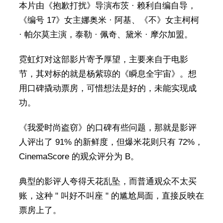
本片由《抱歉打扰》导演布茨 · 赖利自编自导，
《编号 17》女主娜奥米 · 阿基、《不》女主柯柯
· 帕尔莫主演，泰勒 · 佩奇、黛米 · 摩尔加盟。
霓虹灯对这部影片寄予厚望，主要来自于电影
节，其对标的就是杨紫琼的《瞬息全宇宙》。想
用口碑撬动票房，可惜想法是好的，未能实现成
功。
《我爱时尚盗窃》的口碑有些问题，那就是影评
人评出了 91% 的新鲜度，但爆米花则只有 72%，
CinemaScore 的观众评分为 B。
典型的影评人夸得天花乱坠，而普通观众不太买
账，这种 " 叫好不叫座 " 的尴尬局面，直接反映在
票房上了。