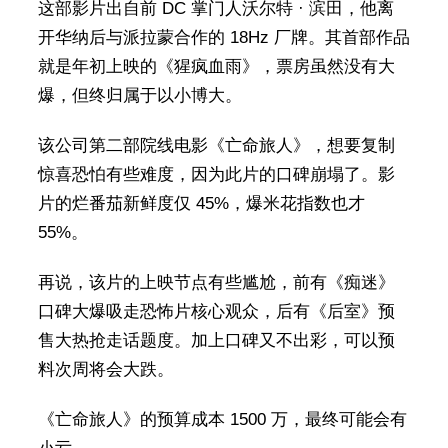
这部影片出自前 DC 掌门人沃尔特 · 滨田，他离
开华纳后与派拉蒙合作的 18Hz 厂牌。其首部作品
就是年初上映的《猩疯血雨》，票房虽然没有大
爆，但终归属于以小博大。
该公司第二部院线电影《亡命旅人》，想要复制
惊喜恐怕有些难度，因为此片的口碑崩塌了。影
片的烂番茄新鲜度仅 45%，爆米花指数也才
55%。
再说，该片的上映节点有些尴尬，前有《痴迷》
口碑大爆吸走恐怖片核心观众，后有《后室》预
售大热抢走话题度。加上口碑又不出彩，可以预
料次周将会大跌。
《亡命旅人》的预算成本 1500 万，最终可能会有