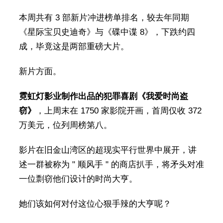
本周共有 3 部新片冲进榜单排名，较去年同期
《星际宝贝史迪奇》与《碟中谍 8》，下跌约四
成，毕竟这是两部重磅大片。
新片方面。
霓虹灯影业制作出品的犯罪喜剧《我爱时尚盗
窃》
，上周末在 1750 家影院开画，首周仅收 372
万美元，位列周榜第八。
影片在旧金山湾区的超现实平行世界中展开，讲
述一群被称为 " 顺风手 " 的商店扒手，将矛头对准
一位剽窃他们设计的时尚大亨。
她们该如何对付这位心狠手辣的大亨呢？