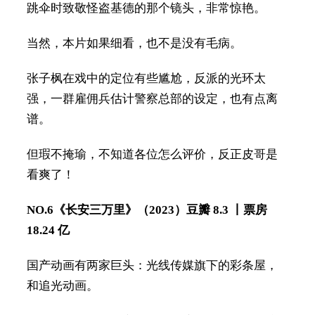
跳伞时致敬怪盗基德的那个镜头，非常惊艳。
当然，本片如果细看，也不是没有毛病。
张子枫在戏中的定位有些尴尬，反派的光环太
强，一群雇佣兵估计警察总部的设定，也有点离
谱。
但瑕不掩瑜，不知道各位怎么评价，反正皮哥是
看爽了！
NO.6
《长安三万里》（2023）
豆瓣 8.3 丨票房
18.24 亿
国产动画有两家巨头：光线传媒旗下的彩条屋，
和追光动画。