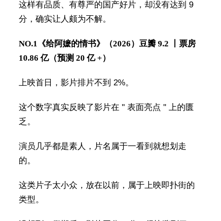
这样有品质、有尊严的国产好片，却没有达到 9
分，确实让人颇为不解。
NO.1
《给阿嬷的情书》（2026）
豆瓣 9.2 丨票房
10.86 亿（预测 20 亿 +）
上映首日，影片排片不到 2%。
这个数字真实反映了影片在 " 表面亮点 " 上的匮
乏。
演员几乎都是素人，片名属于一看到就想划走
的。
这类片子太小众，放在以前，属于上映即扑街的
类型。