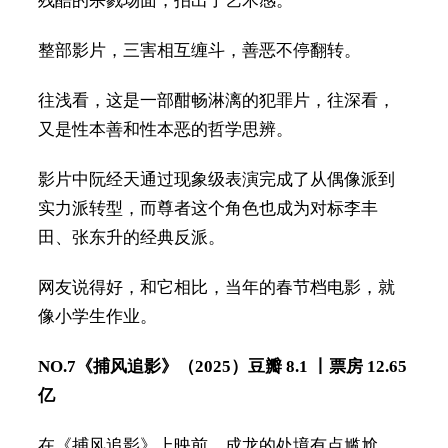
残酷的杀戮场面，拍出了艺术感。
整部影片，三害相互缠斗，善恶不停翻转。
往浅看，这是一部酣畅淋漓的犯罪片，往深看，
又是性本善和性本恶的哲学思辨。
影片中阮经天通过现象级表演完成了从偶像派到
实力派转型，而尊者这个角色也成为对标李丰
田、张东升的经典反派。
网友说得好，和它相比，当年的春节档电影，就
像小学生作业。
NO.7
《捕风追影》（2025）
豆瓣 8.1 丨票房 12.65
亿
在《捕风追影》上映前，成龙的处境有点尴尬。