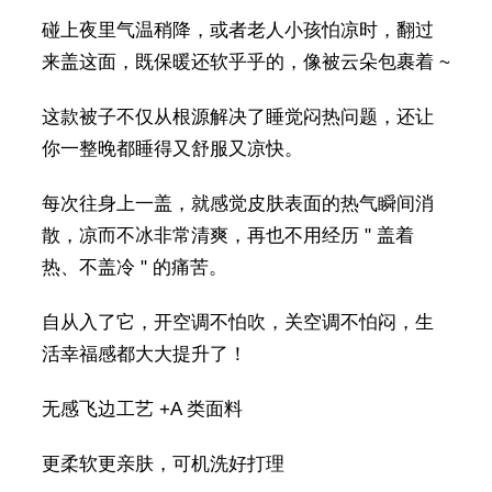
碰上夜里气温稍降，或者老人小孩怕凉时，翻过
来盖这面，既保暖还软乎乎的，像被云朵包裹着 ~
这款被子不仅从根源解决了睡觉闷热问题，还让
你一整晚都睡得又舒服又凉快。
每次往身上一盖，就感觉皮肤表面的热气瞬间消
散，凉而不冰非常清爽，再也不用经历 " 盖着
热、不盖冷 " 的痛苦。
自从入了它，开空调不怕吹，关空调不怕闷，生
活幸福感都大大提升了！
无感飞边工艺 +A 类面料
更柔软更亲肤，可机洗好打理