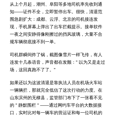
从上个月起，潮州、阜阳等多地司机率先收到通
知——证件不全，立即暂停出车。很快，清退范
围急剧扩大：成都、云浮、北京的司机接连发
现，手机屏幕上弹出了出车拦截提示。接单软件
一夜之间安静得像刚擦过的挡风玻璃，大量不合
规车辆彻底接不到一单。
司机群瞬间炸了锅，截图像雪片一样飞传，有人
连发十几条语音，声音都在发颤：" 以为又是走过
场，这回真跑不了了。"
如果还以为这波清退是靠执法人员在机场火车站
一辆辆拦，那就完全低估了这次行动的力度。在
山东滨州的无棣县，监管部门布下了一张看不见
的 " 静默围栏 " ——通过网约车平台的大数据接
口，实时比对每一辆车的营运证和每一位司机的