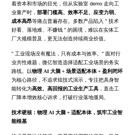
着资本和市场的目光，但从实验室 demo 走向工
业量产时，
部署门槛高、效率不足、应变力弱、
成本高昂
等痛点普遍存在。多数产品陷入 " 技术
好看、落地难、不赚钱 " 的困境，难以在实体工
厂大规模普及，更无法创造持续商业价值。
" 工业现场没有魔法，只有成本与效率。" 面对行
业共性难题，微亿智造选择适配工业场景的务实
路线。以
物理
AI
大脑
+
场景适配本体
+
盈利闭环
为核心路径，不追求炫技式演示，专注把具身智
能转化为
高效、高回报的工业生产工具
，直击工
厂降本增效核心诉求，打破行业落地僵局。
技术硬核：物理
AI
大脑
+
适配本体，筑牢工业智
能根基