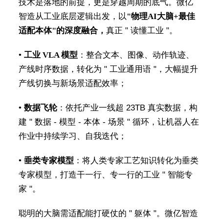
技术是落地的前提，更是穿越周期的底气。微亿
智造从工业底层逻辑出发，以
"
物理
AI
大脑
+
最佳
适配本体
"
的深度融合，
真正 " 读懂工业 "。
•
工业
VLA
模型
：整合文本、图像、动作轨迹、
产线时序数据，转化为 " 工业通用语 "，大幅提升
产线切换与新场景适配效率；
•
数据飞轮
：依托产业一线超 23TB 真实数据，构
建 " 数据 - 模型 - 本体 - 场景 " 循环，让机器人在
作业中持续学习、自我迭代；
•
垂类专家模型
：将人类专家工艺知识转化为垂类
专家模型，打造干一行、专一行的工业 " 智能专
家 "。
聪明的大脑需适配能打硬仗的 " 躯体 "。微亿智造