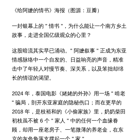
《给阿嬷的情书》海报（图源：豆瓣）
一封银幕上的 " 情书 "，为什么能让一个南方乡土
故事，走进全国亿级观众的心里？
这股暗流其实早已涌动。" 阿嬷叙事 " 正成为东亚
情感脉络中一个自发的、日益响亮的声音，精准
击中了年轻人对慢节奏、深关系，以及笨拙却绵
长的情谊的渴望。
2024 年，泰国电影《姥姥的外孙》用一场 " 啃老
" 骗局，剖开东亚家庭的隐秘伤口；而在更早的
2018 年，是枝裕和的《小偷家族》里，奶奶柴田
初枝虽不被 6 个 " 家人 " 中的任何一个血缘眷
顾，却用一座老房子、一笔微薄的养老金，在东
京的灰色角落支撑起一个 " 家 "。