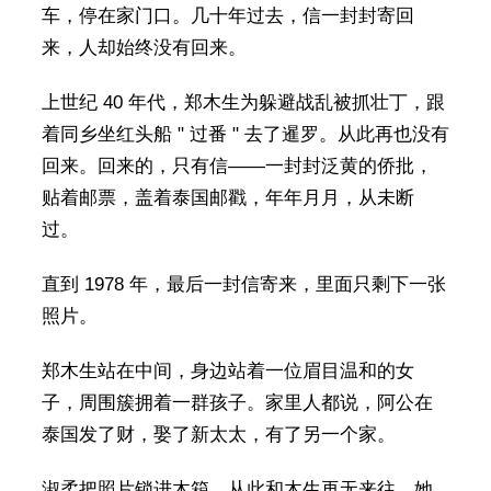
车，停在家门口。几十年过去，信一封封寄回
来，人却始终没有回来。
上世纪 40 年代，郑木生为躲避战乱被抓壮丁，跟
着同乡坐红头船 " 过番 " 去了暹罗。从此再也没有
回来。回来的，只有信——一封封泛黄的侨批，
贴着邮票，盖着泰国邮戳，年年月月，从未断
过。
直到 1978 年，最后一封信寄来，里面只剩下一张
照片。
郑木生站在中间，身边站着一位眉目温和的女
子，周围簇拥着一群孩子。家里人都说，阿公在
泰国发了财，娶了新太太，有了另一个家。
淑柔把照片锁进木箱，从此和木生再无来往。她