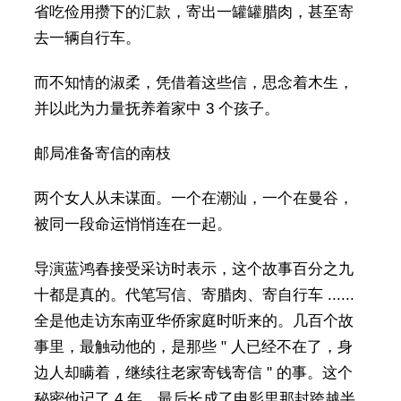
省吃俭用攒下的汇款，寄出一罐罐腊肉，甚至寄
去一辆自行车。
而不知情的淑柔，凭借着这些信，思念着木生，
并以此为力量抚养着家中 3 个孩子。
邮局准备寄信的南枝
两个女人从未谋面。一个在潮汕，一个在曼谷，
被同一段命运悄悄连在一起。
导演蓝鸿春接受采访时表示，这个故事百分之九
十都是真的。代笔写信、寄腊肉、寄自行车 ......
全是他走访东南亚华侨家庭时听来的。几百个故
事里，最触动他的，是那些 " 人已经不在了，身
边人却瞒着，继续往老家寄钱寄信 " 的事。这个
秘密他记了 4 年，最后长成了电影里那封跨越半