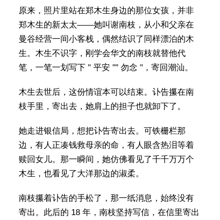
原来，照片里站在郑木生身边的那位女孩，并非
郑木生的新太太——她叫谢南枝，从小和父亲在
曼谷经营一间小客栈，偶然结识了同样漂泊的木
生。木生不识字，刚学会华文的南枝就替他代
笔，一笔一划写下 " 平安 "" 勿念 "，寄回潮汕。
木生去世后，这份情谊本可以结束。讣告攥在南
枝手里，寄出去，她肩上的担子也就卸下了。
她走进银信局，想把讣告寄出去。可铁栅栏那
边，有人正凑钱救母亲的命，有人眼含热泪等着
赎回女儿。那一瞬间，她仿佛看见了千千万万个
木生，也看见了大洋那边的淑柔。
南枝攥着讣告的手松了，那一纸消息，始终没有
寄出。此后的 18 年，南枝坚持写信，在信里寄出