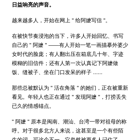
日益响亮的声音。
越来越多人，开始在网上 " 给阿嬷写信 "。
在被快节奏浸泡的当下，许多人开始回忆、书写
自己的 " 阿嬷 " ——有人开始一笔一画描摹外婆少
女时代的脸庞；有人翻出压在箱底几十年、字迹
模糊的旧信件；还有人第一次认真记下阿嬷做
饭、缝被子、坐在门口发呆的样子 ......
那些总被默认为 " 活在角落 " 的她们，正在被重新
看见。年轻人也正在通过 " 发现阿嬷 "，打捞丢失
已久的情感锚点。
" 阿嬷 " 原本是闽南、潮汕、台湾一带对祖母的称
呼。对于很多北方人来说，这甚至是一个有些陌
生的词。可这个五一，它忽然被更多人记住了。