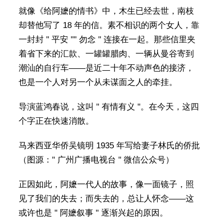
就像《给阿嬷的情书》中，木生已经去世，南枝
却替他写了 18 年的信。素不相识的两个女人，靠
一封封 " 平安 "" 勿念 " 连接在一起。那些信里夹
着省下来的汇款、一罐罐腊肉、一辆从曼谷寄到
潮汕的自行车——是近二十年不动声色的接济，
也是一个人对另一个从未谋面之人的牵挂。
导演蓝鸿春说，这叫 " 有情有义 "。在今天，这四
个字正在快速消散。
马来西亚华侨吴镜明 1935 年写给妻子林氏的侨批
（图源：" 广州广播电视台 " 微信公众号）
正因如此，阿嬷一代人的故事，像一面镜子，照
见了我们的失去；而失去的，总让人怀念——这
或许也是 " 阿嬷叙事 " 逐渐兴起的原因。