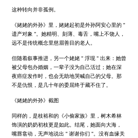
这种转向并非孤例。
《姥姥的外孙》里，姥姥起初是外孙阿安心里的 "
遗产对象 "。她精明、刻薄、毒舌，嘴上不饶人，
远不是传统概念里慈眉善目的老人。
但随着叙事推进，另一个姥姥 " 浮现 " 出来：她曾
被父母包办婚姻，一辈子没为自己活过；她在深
夜癌症发作时，也会无助地哭喊自己的父母。那
不是仇恨，是几十年的委屈终于藏不住了。
《姥姥的外孙》截图
同样的，是枝裕和的《小偷家族》里，树木希林
饰演的奶奶初枝更是如此。结尾，她面向大海，
嘴唇翕动，无声地说出 " 谢谢你们 "。没有血缘关