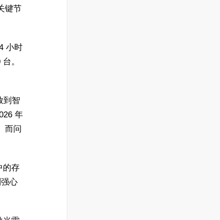
关键节
4 小时
0 台。
放到智
6 年
%。而问
中的存
剂强心