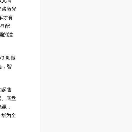
激光雷
光路激光
车才有
底盘配
家桶的溢
9 却做
施，智
的起售
驾、底盘
稳赢，
。华为全