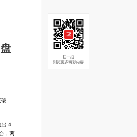
翻盘
突破
出 4
 台，两