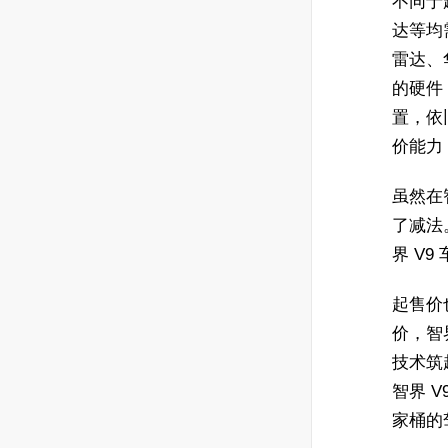
不同于起
达等均
雷达、
的硬件
置，依
价能力
虽然在
了减法
界 V
起售价
价，智
技术筑
智界 
家桶的