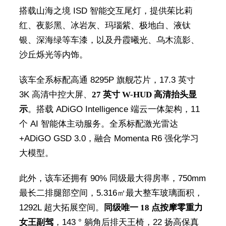
搭载山海之境 ISD 智能交互尾灯，提供茱比莉
红、夜影黑、冰岩灰、玛瑙紫、极地白、液钛
银、深海绿等车漆，以及丹霞曦光、乌木流影、
沙丘烁光等内饰。
该车全系标配高通 8295P 旗舰芯片，17.3 英寸
3K 高清中控大屏、
27 英寸 W-HUD 高清抬头显
示
。搭载 ADiGO Intelligence 端云一体架构，11
个 AI 智能体主动服务。全系标配激光雷达
+ADiGO GSD 3.0，融合 Momenta R6 强化学习
大模型。
此外，该车还拥有 90% 同级最大得房率，750mm
最长二排腿部空间，5.316㎡最大整车玻璃面积，
1292L 超大拓展空间。
同级唯一 18 点按摩零重力
女王副驾
，143 ° 躺角后排天王椅，22 扬高保真