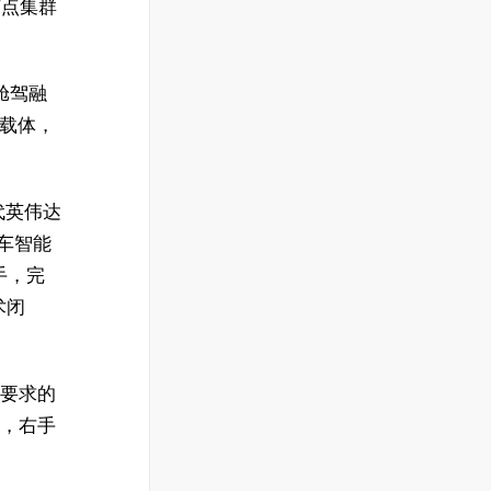
节点集群
舱驾融
片载体，
代英伟达
汽车智能
手，完
术闭
高要求的
片，右手