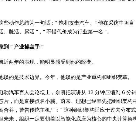
这些动作总结为一句话：" 饱和攻击汽车。" 他在采访中坦言，
活、脏活、累活 "，" 不惜代价成为行业第一名 "。
到 " 产业操盘手 "
凯近两年的表现，能明显感受到他的蜕变。
他谈的是技术边界。今年，他谈的是产业重构和组织变革。
电动汽车百人会论坛上，余凯把演讲从 12 分钟压缩到 6 分
芯片，而是直接点名小鹏、蔚来、理想已经率先把组织架构
驾合并，警告传统主机厂：" 这种组织架构适应于过去分布
但未来，组织一定要朝着以智能化底座为核心的中央计算架