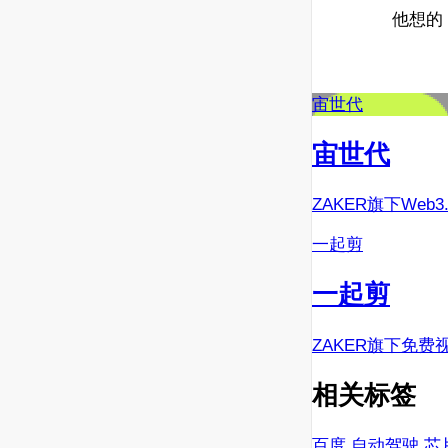
他想的
宙世代
宙世代
ZAKER旗下Web
一起剪
一起剪
ZAKER旗下免费
相关标签
百度
自动驾驶
芯