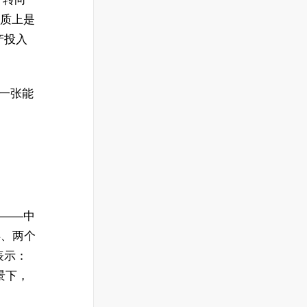
本质上是
产投入
要一张能
 ——中
存、两个
表示：
背景下，