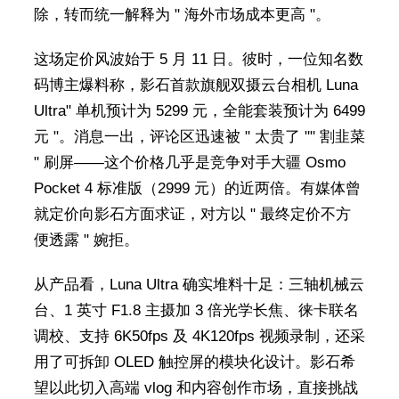
除，转而统一解释为 " 海外市场成本更高 "。
这场定价风波始于 5 月 11 日。彼时，一位知名数
码博主爆料称，影石首款旗舰双摄云台相机 Luna
Ultra" 单机预计为 5299 元，全能套装预计为 6499
元 "。消息一出，评论区迅速被 " 太贵了 "" 割韭菜
" 刷屏——这个价格几乎是竞争对手大疆 Osmo
Pocket 4 标准版（2999 元）的近两倍。有媒体曾
就定价向影石方面求证，对方以 " 最终定价不方
便透露 " 婉拒。
从产品看，Luna Ultra 确实堆料十足：三轴机械云
台、1 英寸 F1.8 主摄加 3 倍光学长焦、徕卡联名
调校、支持 6K50fps 及 4K120fps 视频录制，还采
用了可拆卸 OLED 触控屏的模块化设计。影石希
望以此切入高端 vlog 和内容创作市场，直接挑战