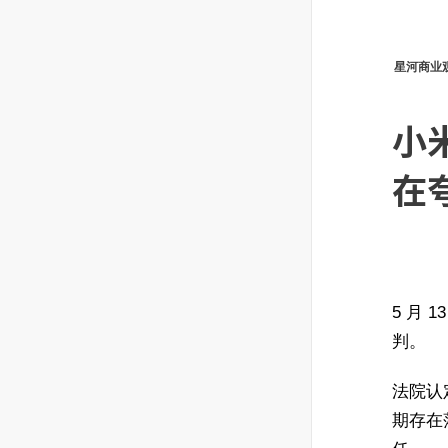
星河商业
小米
在
5 月 
判。
法院认
期存在