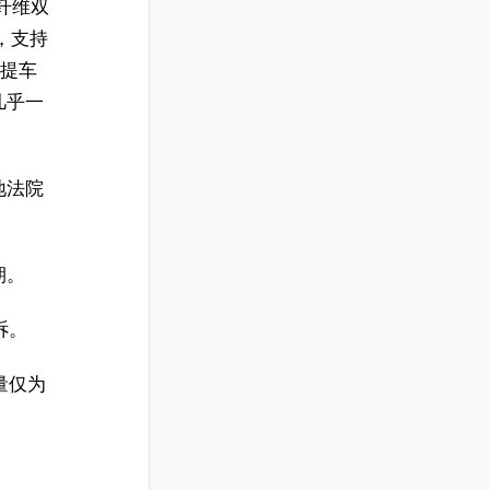
碳纤维双
，支持
。提车
几乎一
地法院
期。
诉。
销量仅为