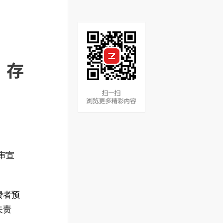
：存
一审宣
费者预
失责