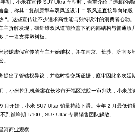
 年年初，小米在宣传 SU7 Ultra 车型时，着重介绍了选装的
舱盖，称其 " 复刻原型车双风道设计 "" 双风道直接导向轮毂
热 "。这些宣传让不少追求高性能与独特设计的消费者心动
车主拆解发现，碳纤维双风道前舱盖下的内部结构与普通版
多了一块支撑塑料板。
米涉嫌虚假宣传的车主开始维权，并在南京、长沙、济南多
讼。
务提出了管辖权异议，并临时提交新证据，庭审因此多次延
2 月，小米挖孔机盖案在长沙市开福区法院一审判决，小米胜
9 月开始，小米 SU7 Ultar 销量持续下滑。今年 2 月最低
，不到巅峰期 1/100，SU7 Ultar 专属销售团队解散。
星河商业观察