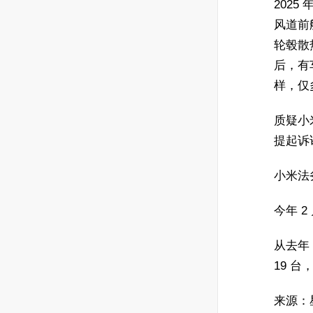
2025
风道前
轮毂散
后，有
样，仅
质疑小
提起诉
小米法
今年 
从去年 
19 台
来源：