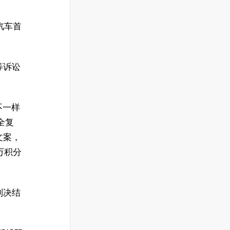
汽车首
等诉讼
不一样
全复
文案，
万积分
判决结