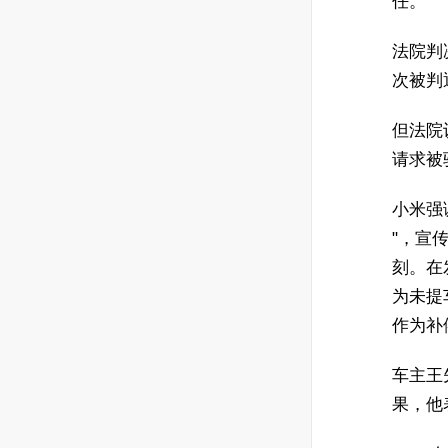
任。
法院判
次被判
但法院
请求被
小米强
"，宣
刻。在
为未提
作为补
车主王
果，他