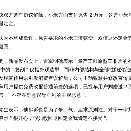
决双方购车协议解除，小米方面支付原告 2 万元，这是小米
退定金。
认为不构成欺诈，原告要求的小米三倍赔偿、双倍返还定金
驳回。
调，新品发布会上，雷军明确表示 " 量产车跟原型车非常的
传中的 " 复刻 " 仅指外观造型，而非内部结构与全部性能的完
发现宣传用语引发消费者误解后，公司主动致歉并修改宣传
车用户提供免费改配普通前盖的选项，已提车用户则赠送 2 
偿，" 不存在刻意误导牟利的主观恶意 "。
先生表示，他起诉也是为了争口气、追求原则性。对于一审
表示 " 很开心，假如驳回退回定金我肯定不接受 "。