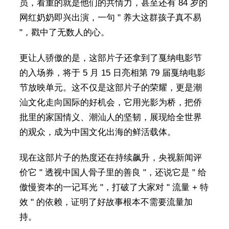
员，看重的就是他们的共情力，甚至还有 84 岁的
网红奶奶即兴出演，一句 " 养大这群孩子真不易
"，戳中了无数人的心。
更让人骄傲的是，这部片子还拿到了戛纳电影节
的入场券，将于 5 月 15 日亮相第 79 届戛纳电影
节放映单元。这不仅是这部片子的荣耀，更是潮
汕文化走向国际的好机会，它用光影为桥，把侨
批里的家国情义、潮汕人的坚韧，展现给全世界
的观众，成为中国文化出海的鲜活载体。
现在这部片子的热度还在持续飙升，央视新闻评
价它 " 透视中国人骨子里的善良 "，还说它是 " 给
傲慢资本的一记耳光 "，打破了大家对 " 流量 + 特
效 " 的依赖，证明了好故事根本不需要流量加
持。