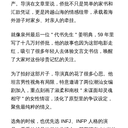
产。导演在文章里说，侨批不只是简单的家书和
汇款凭证，更是跨越山海的情感纽带，承载着海
外游子对家乡、对亲人的牵挂。
就像泉州最后一位 " 代书先生 " 姜明典，59 年里
写了十几万封侨批，他的故事也因为这部电影走
红，吸引了很多年轻人去体验文言文书信，唤醒
了大家对这份珍贵记忆的关注。
为了拍好这部片子，导演真的花了很多心思。他
坦言男性视角有局限，特意邀请了两位潮汕女编
剧加入，重点刻画了淑柔和南枝 " 未谋面却灵魂
相守 " 的女性情谊，淡化了原型里的争议设定，
聚焦最纯粹的情义。
选角的时候，也优先选 INFJ、INFP 人格的演