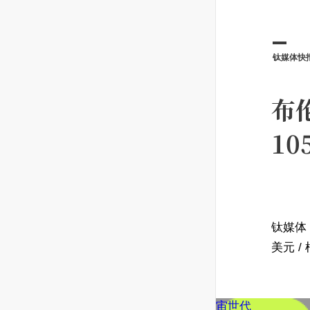
钛媒体快
布
10
钛媒体 
美元 
宙世代