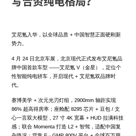
写合资纯电格局？
艾尼氪入华，以全球品质 + 中国智慧正面硬刚新
势力。
4 月 24 日北京车展，北京现代正式发布艾尼氪品
牌中国首款车型 ——艾尼氪 V（金星），定位个
性智能纯电轿车，开启现代 + 艾尼氪双品牌时
代。
赛博美学 + 次元光刃灯组，2900mm 轴距实现
86% 超高得房率；座舱配 8295 芯片 + 豆包 / 文
心一言双大模型，27 寸 4K 宽幕 + HUD 拉满科技
感；联合 Momenta 打造 L2 + 智驾，适配中国复
杂路况；背靠 E ‑ GMP 800V 平台 + 全球百万用