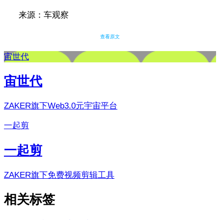
来源：车观察
查看原文
宙世代
宙世代
ZAKER旗下Web3.0元宇宙平台
一起剪
一起剪
ZAKER旗下免费视频剪辑工具
相关标签