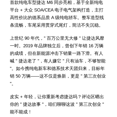
首款纯电车型捷达 M6 同步亮相，基于全新纯电
平台 + 大众 SOA/CEA 电子电气架构打造，主打
高性价比的德系品质 A 级纯电轿车。整车造型线
条流畅，车尾采用贯穿式尾灯，简洁不失沉稳。
上世纪 90 年代，" 百万公里无大修 " 让捷达风靡
一时。2019 年品牌独立后，曾创下年销 16 万辆
的成绩，但在新能源冲击下销量一路下滑。有人
喊 " 捷达老了 "，有人嫌它 " 只有油车，不够智能
"。如今携纯电新车和德系技术天团归来，目标年
销 50 万辆——这不仅是焕新，更是 " 第三次创业
"。
皮实 + 年轻，让你重新考虑捷达吗？评论区晒出
你的 " 捷达故事 "，咱们聊聊这波 " 第三次创业 "
能不能成！